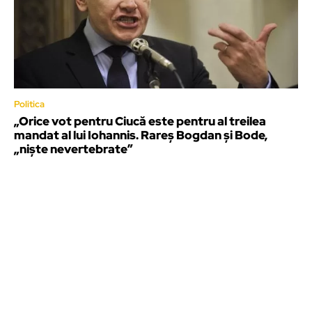
Politica
„Orice vot pentru Ciucă este pentru al treilea
mandat al lui Iohannis. Rareș Bogdan și Bode,
„niște nevertebrate”