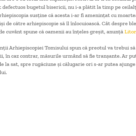
defectuos bugetul bisericii, nu i-a plătit la timp pe ceilalț
rhiepiscopia susține că acesta i-ar fi amenințat cu moartea
iși de către arhiepiscopie să îl înlocuioască. Cât despre b
de cuvânt spune că oamenii au înțeles greșit, anunță
Lito
ții Arhiepiscopiei Tomisului spun că preotul va trebui s
ii, în caz contrar, măsurile urmând să fie tranșante. Ar put
de la sat, spre rugăciune și călugarie ori s-ar putea ajunge
lui.