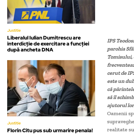
Justitie
Liberalul Iulian Dumitrescu are
IPS Teodosi
interdicţie de exercitare a funcţiei
parohia Sfâ
după ancheta DNA
Tomisului, 
frecventeaz
cerut de IP
este un duh
că părintele
să îl schimb
ajutorul lor
Oamenii spu
supraveghere
Justitie
realitate s
Florin Citu pus sub urmarire penala!