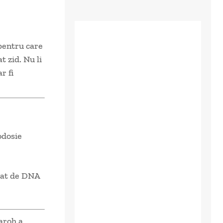
 pentru care
t zid. Nu li
r fi
odosie
zat de DNA
paroh a