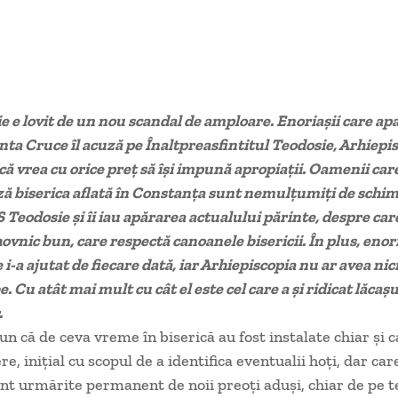
e e lovit de un nou scandal de amploare. Enoriașii care ap
nta Cruce îl acuză pe Înaltpreasfintitul Teodosie, Arhiepi
că vrea cu orice preț să își impună apropiații. Oamenii car
ă biserica aflată în Constanța sunt nemulțumiți de schim
S Teodosie și îi iau apărarea actualului părinte, despre car
ovnic bun, care respectă canoanele bisericii. În plus, enor
 i-a ajutat de fiecare dată, iar Arhiepiscopia nu ar avea ni
e. Cu atât mai mult cu cât el este cel care a și ridicat lăcașu
.
n că de ceva vreme în biserică au fost instalate chiar și
, inițial cu scopul de a identifica eventualii hoți, dar car
unt urmărite permanent de noii preoți aduși, chiar de pe t