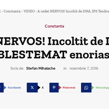
i
Constanta
VIDEO - A cedat NERVOS! Incoltit de DNA, IPS Teodos
Constanta
NERVOS! Incoltit de 
 BLESTEMAT enoriasi
Scris de:
Stefan Mihalache
in:
noiembrie 7, 2016
Facebook
X
Pinterest
WhatsAp