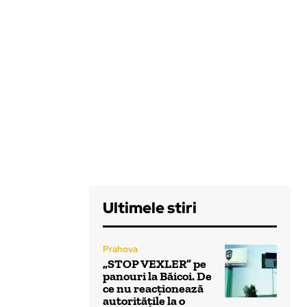
Ultimele stiri
Prahova
„STOP VEXLER” pe
panouri la Băicoi. De
ce nu reacționează
autoritățile la o