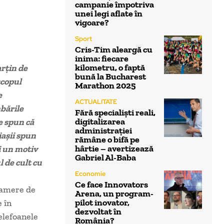
campanie împotriva
unei legi aflate în
vigoare?
Sport
Cris-Tim aleargă cu
inima: fiecare
kilometru, o faptă
arțin de
bună la Bucharest
scopul
Marathon 2025
e
ACTUALITATE
bările
Fără specialiști reali,
digitalizarea
e spun că
administrației
iașii spun
rămâne o bifă pe
hârtie – avertizează
ci un motiv
Gabriel Al-Baba
l de cult cu
Economie
Ce face Innovators
 camere de
Arena, un program-
pilot inovator,
e în
dezvoltat în
elefoanele
România?