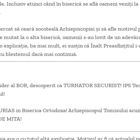
e. Inclusiv atunci când în biserică se află oameni veniți la
.
ercat să ceară socoteală Arhiepiscopiei și să afle motivul
 mutat la o alta biserică, oamenii s-au lovit de un adevăra
 o explicație, ba mai mult, ei susțin că Înalt Preasfințitul i-a
cu blestemul dacă mai continuă.
der al BOR, descoperit ca TURNATOR SECURIST! IPS Te
l!
IAS in Biserica Ortodoxa! Arhiepiscopul Tomisului acu
DE MITA!
a are o cu totul altă explicație. Motivul ar fi că actualul 