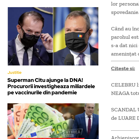
lor personal
spovedanie
Când au înc
parohul este
s-a dat nici
amenințat 
Citeste si:
Justitie
Superman Citu ajunge la DNA!
CELEBRU li
Procurorii investigheaza miliardele
pe vaccinurile din pandemie
NEAGA totu
SCANDAL UR
de LUARE 
Arhiepiscopi