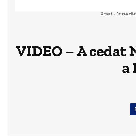
Acasă
Stirea zile
VIDEO – A cedat 
a