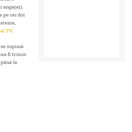
i angajați.
 pe cei doi
lesteme,
ral TV
.
ă se supună
ea fi trimis
 până la