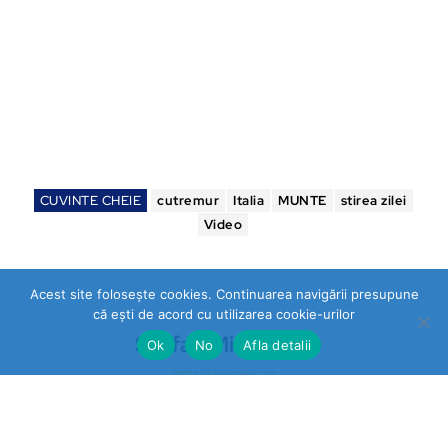
CUVINTE CHEIE
cutremur
Italia
MUNTE
stirea zilei
Video
Acest site folosește cookies. Continuarea navigării presupune
că ești de acord cu utilizarea cookie-urilor
Stefan Mihalache
Ok
No
Afla detalii
https://stireazilei.com