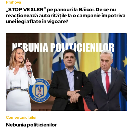
Prahova
„STOP VEXLER” pe panouri la Băicoi. De ce nu
reacționează autoritățile la o campanie împotriva
unei legi aflate în vigoare?
Comentariul zilei
Nebunia politicienilor