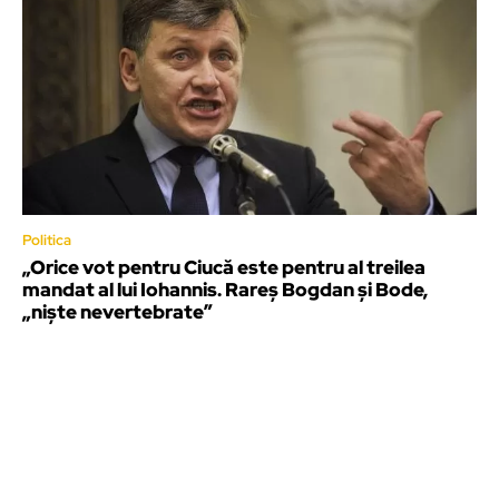
Politica
„Orice vot pentru Ciucă este pentru al treilea
mandat al lui Iohannis. Rareș Bogdan și Bode,
„niște nevertebrate”