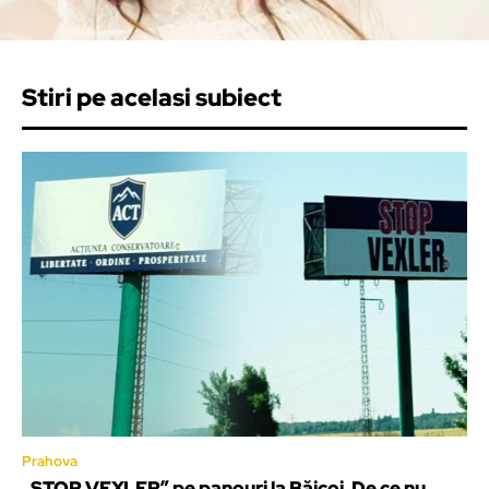
Stiri pe acelasi subiect
Prahova
„STOP VEXLER” pe panouri la Băicoi. De ce nu