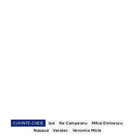
CUVINTE CHEIE
Iasi
Ilie Campeanu
Mihai Eminescu
Nasaud
Varatec
Veronica Micle