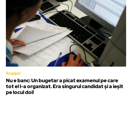
Angajari
Nu e banc: Un bugetar a picat examenul pe care
tot el l-a organizat. Era singurul candidat și a ieșit
pe locul doi!