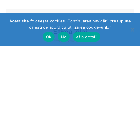
Acest site folosește cookies. Continuarea navigării presupune
că ești de acord cu utilizarea cookie-urilor
Stirea Zilei
Ok
No
Afla detalii
https://stireazilei.com
Ultimele stiri
Prahova
„STOP VEXLER” pe panouri la
Băicoi. De ce nu reacționează
autoritățile la o campanie
împotriva unei legi aflate în
vigoare?