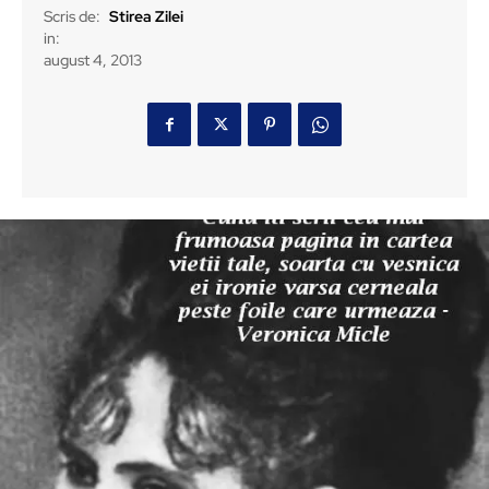
Scris de:
Stirea Zilei
in:
august 4, 2013