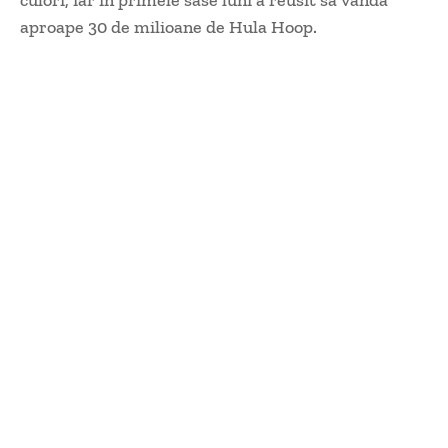
culori, iar in primele sase luni a reusit sa vanda
aproape 30 de milioane de Hula Hoop.