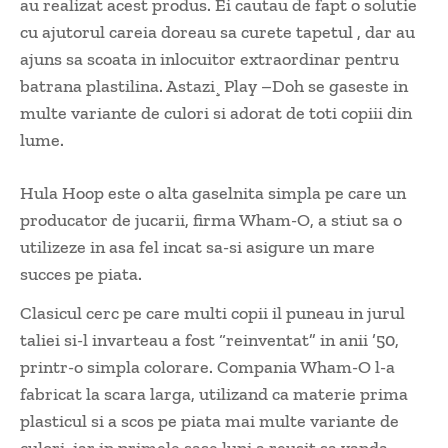
au realizat acest produs. Ei cautau de fapt o solutie
cu ajutorul careia doreau sa curete tapetul , dar au
ajuns sa scoata in inlocuitor extraordinar pentru
batrana plastilina. Astazi¸ Play –Doh se gaseste in
multe variante de culori si adorat de toti copiii din
lume.
Hula Hoop este o alta gaselnita simpla pe care un
producator de jucarii, firma Wham-O, a stiut sa o
utilizeze in asa fel incat sa-si asigure un mare
succes pe piata.
Clasicul cerc pe care multi copii il puneau in jurul
taliei si-l invarteau a fost “reinventat” in anii ’50,
printr-o simpla colorare. Compania Wham-O l-a
fabricat la scara larga, utilizand ca materie prima
plasticul si a scos pe piata mai multe variante de