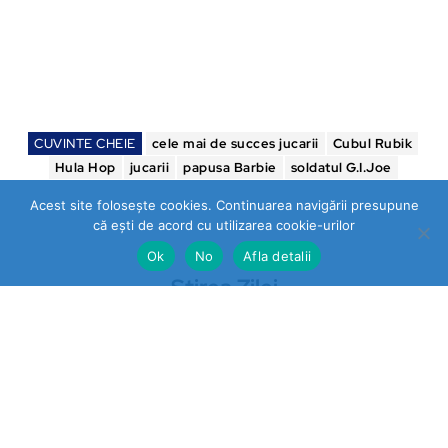
CUVINTE CHEIE
cele mai de succes jucarii
Cubul Rubik
Hula Hop
jucarii
papusa Barbie
soldatul G.I.Joe
Acest site folosește cookies. Continuarea navigării presupune
că ești de acord cu utilizarea cookie-urilor
Ok
No
Afla detalii
Stirea Zilei
https://stireazilei.com
Ultimele stiri