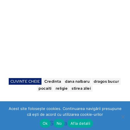
CUVINTE CHEIE
Credinta
dana nalbaru
dragos bucur
pocaiti
religie
stirea zilei
Acest site folosește cookies. Continuarea navigării presupune
că ești de acord cu utilizarea cookie-urilor
Stirea Zilei
Ok
No
Afla detalii