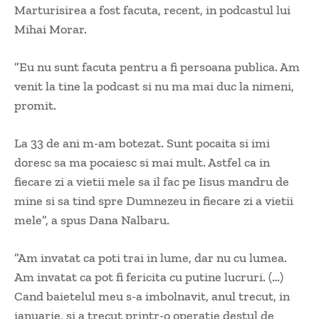
Marturisirea a fost facuta, recent, in podcastul lui
Mihai Morar.
”Eu nu sunt facuta pentru a fi persoana publica. Am
venit la tine la podcast si nu ma mai duc la nimeni,
promit.
La 33 de ani m-am botezat. Sunt pocaita si imi
doresc sa ma pocaiesc si mai mult. Astfel ca in
fiecare zi a vietii mele sa il fac pe Iisus mandru de
mine si sa tind spre Dumnezeu in fiecare zi a vietii
mele”, a spus Dana Nalbaru.
”Am invatat ca poti trai in lume, dar nu cu lumea.
Am invatat ca pot fi fericita cu putine lucruri. (…)
Cand baietelul meu s-a imbolnavit, anul trecut, in
ianuarie, si a trecut printr-o operatie destul de