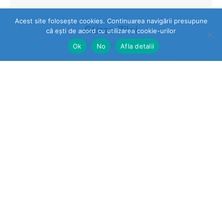
Acest site folosește cookies. Continuarea navigării presupune
Stirea Zilei
că ești de acord cu utilizarea cookie-urilor
https://stireazilei.com
Ok
No
Afla detalii
Ultimele stiri
Prahova
„STOP VEXLER” pe panouri la
Băicoi. De ce nu reacționează
autoritățile la o campanie
împotriva unei legi aflate în
vigoare?
Sport
Cris-Tim aleargă cu inima: fiecare