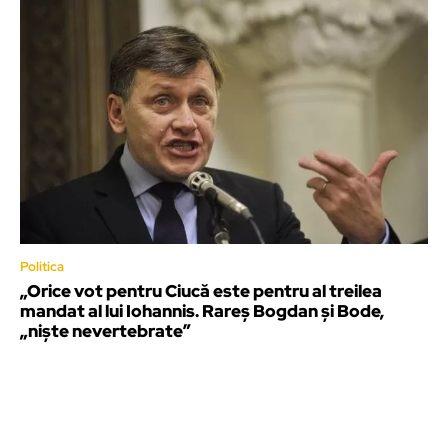
Politica
„Orice vot pentru Ciucă este pentru al treilea
mandat al lui Iohannis. Rareș Bogdan și Bode,
„niște nevertebrate”