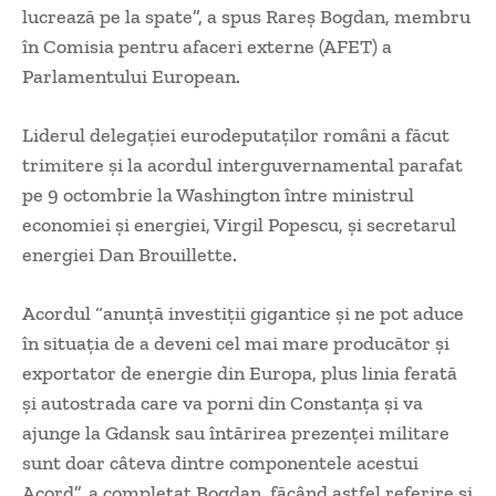
lucrează pe la spate”, a spus Rareș Bogdan, membru
în Comisia pentru afaceri externe (AFET) a
Parlamentului European.
Liderul delegației eurodeputaților români a făcut
trimitere și la acordul interguvernamental parafat
pe 9 octombrie la Washington între ministrul
economiei și energiei, Virgil Popescu, și secretarul
energiei Dan Brouillette.
Acordul “anunță investiții gigantice și ne pot aduce
în situația de a deveni cel mai mare producător și
exportator de energie din Europa, plus linia ferată
și autostrada care va porni din Constanța și va
ajunge la Gdansk sau întărirea prezenței militare
sunt doar câteva dintre componentele acestui
Acord”, a completat Bogdan, făcând astfel referire și