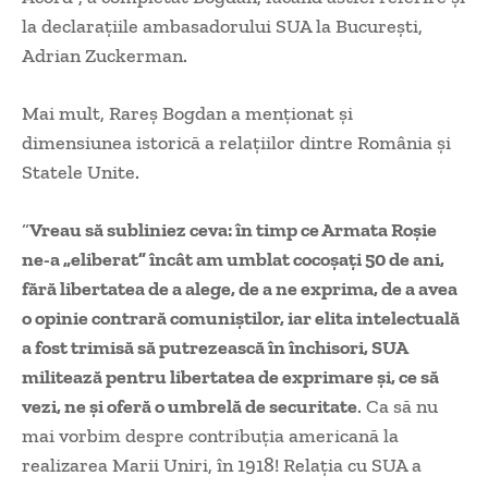
la declarațiile ambasadorului SUA la București,
Adrian Zuckerman.
Mai mult, Rareș Bogdan a menționat și
dimensiunea istorică a relațiilor dintre România și
Statele Unite.
“
Vreau să subliniez ceva: în timp ce Armata Roșie
ne-a „eliberat” încât am umblat cocoșați 50 de ani,
fără libertatea de a alege, de a ne exprima, de a avea
o opinie contrară comuniștilor, iar elita intelectuală
a fost trimisă să putrezească în închisori, SUA
militează pentru libertatea de exprimare și, ce să
vezi, ne și oferă o umbrelă de securitate
. Ca să nu
mai vorbim despre contribuția americană la
realizarea Marii Uniri, în 1918! Relația cu SUA a