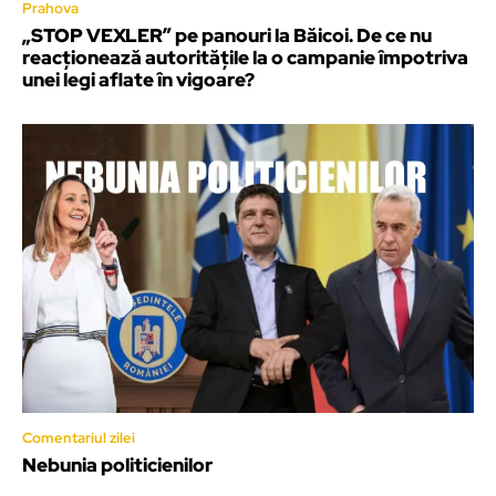
Prahova
„STOP VEXLER” pe panouri la Băicoi. De ce nu
reacționează autoritățile la o campanie împotriva
unei legi aflate în vigoare?
Comentariul zilei
Nebunia politicienilor