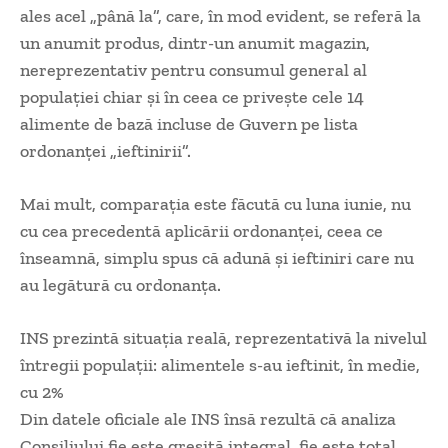
ales acel „până la”, care, în mod evident, se referă la
un anumit produs, dintr-un anumit magazin,
nereprezentativ pentru consumul general al
populației chiar și în ceea ce privește cele 14
alimente de bază incluse de Guvern pe lista
ordonanței „ieftinirii”.
Mai mult, comparația este făcută cu luna iunie, nu
cu cea precedentă aplicării ordonanței, ceea ce
înseamnă, simplu spus că adună și ieftiniri care nu
au legătură cu ordonanța.
INS prezintă situația reală, reprezentativă la nivelul
întregii populații: alimentele s-au ieftinit, în medie,
cu 2%
Din datele oficiale ale INS însă rezultă că analiza
Consiliului fie este greșită integral, fie este total