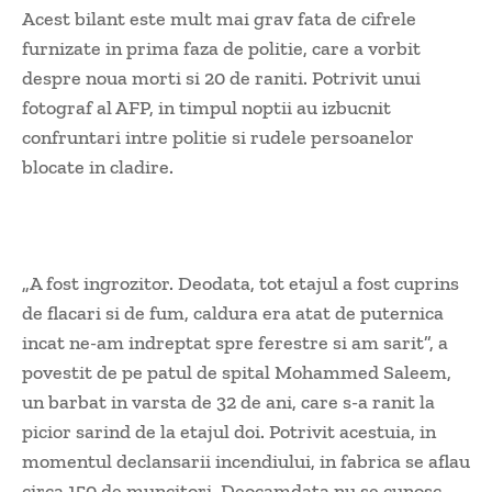
Acest bilant este mult mai grav fata de cifrele
furnizate in prima faza de politie, care a vorbit
despre noua morti si 20 de raniti. Potrivit unui
fotograf al AFP, in timpul noptii au izbucnit
confruntari intre politie si rudele persoanelor
blocate in cladire.
„A fost ingrozitor. Deodata, tot etajul a fost cuprins
de flacari si de fum, caldura era atat de puternica
incat ne-am indreptat spre ferestre si am sarit”, a
povestit de pe patul de spital Mohammed Saleem,
un barbat in varsta de 32 de ani, care s-a ranit la
picior sarind de la etajul doi. Potrivit acestuia, in
momentul declansarii incendiului, in fabrica se aflau
circa 150 de muncitori. Deocamdata nu se cunosc