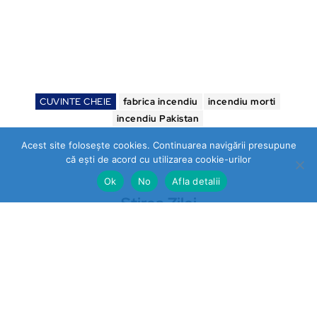
CUVINTE CHEIE
fabrica incendiu
incendiu morti
incendiu Pakistan
Acest site folosește cookies. Continuarea navigării presupune
că ești de acord cu utilizarea cookie-urilor
Ok
No
Afla detalii
Stirea Zilei
https://stireazilei.com
Ultimele stiri