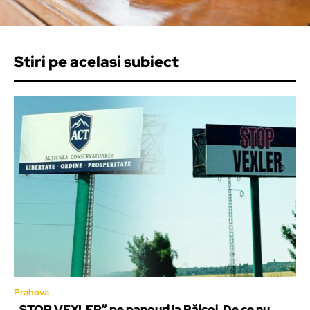
Stiri pe acelasi subiect
Prahova
„STOP VEXLER” pe panouri la Băicoi. De ce nu