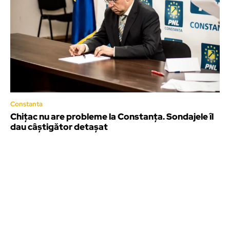
Constanta
Chițac nu are probleme la Constanța. Sondajele îl
dau câștigător detașat