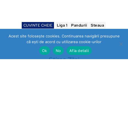
CUVINTE CHEIE
Liga 1
Pandurii
Steaua
Acest site folosește cookies. Continuarea navigării presupune
că ești de acord cu utilizarea cookie-urilor
Ok
No
Afla detalii
Stirea Zilei
https://stireazilei.com
Ultimele stiri
Prahova
„STOP VEXLER” pe panouri la
Băicoi. De ce nu reacționează