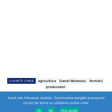
CUVINTE CHEIE
agricultura
Daniel Botanoiu
fermieri
producatori
Acest site folosește cookies. Continuarea navigării presupune
că ești de acord cu utilizarea cookie-urilor
Ok
No
Afla detalii