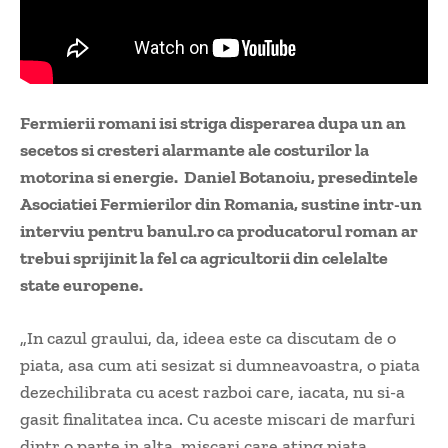
Fermierii romani isi striga disperarea dupa un an
secetos si cresteri alarmante ale costurilor la
motorina si energie. Daniel Botanoiu, presedintele
Asociatiei Fermierilor din Romania, sustine intr-un
interviu pentru banul.ro ca producatorul roman ar
trebui sprijinit la fel ca agricultorii din celelalte
state europene.
„In cazul graului, da, ideea este ca discutam de o
piata, asa cum ati sesizat si dumneavoastra, o piata
dezechilibrata cu acest razboi care, iacata, nu si-a
gasit finalitatea inca. Cu aceste miscari de marfuri
dintr o parte in alta, miscari care ating piata