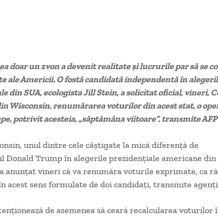
ea doar un zvon a devenit realitate și lucrurile par să se c
te ale Americii. O fostă candidată independentă în alegeri
e din SUA, ecologista Jill Stein, a solicitat oficial, vineri, 
din Wisconsin, renumărarea voturilor din acest stat, o op
epe, potrivit acesteia, „săptămâna viitoare”, transmite AFP
onsin, unul dintre cele câştigate la mică diferenţă de
l Donald Trump în alegerile prezidenţiale americane din
a anunţat vineri că va renumăra voturile exprimate, ca r
e în acest sens formulate de doi candidaţi, transmite agenţ
intenţionează de asemenea să ceară recalcularea voturilor 