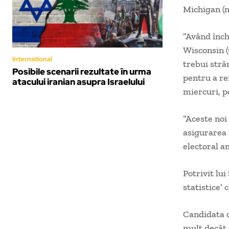
Michigan (n
”Având înch
Wisconsin (
International
trebui strâ
Posibile scenarii rezultate în urma
pentru a re
atacului iranian asupra Israelului
miercuri, po
”Aceste noi
asigurarea 
electoral am
Potrivit lui
statistice’
Candidata d
mult decât 