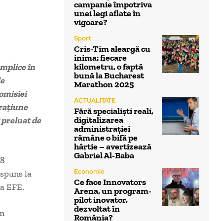
campanie împotriva
unei legi aflate în
vigoare?
Sport
Cris-Tim aleargă cu
inima: fiecare
kilometru, o faptă
omplice în
bună la Bucharest
le
Marathon 2025
Comisiei
ACTUALITATE
eraţiune
Fără specialiști reali,
digitalizarea
 preluat de
administrației
rămâne o bifă pe
hârtie – avertizează
Gabriel Al-Baba
 8
Economie
ăspuns la
Ce face Innovators
ia EFE.
Arena, un program-
pilot inovator,
dezvoltat în
în
România?