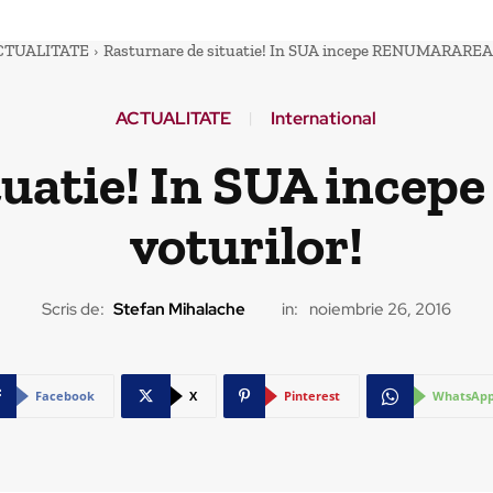
CTUALITATE
Rasturnare de situatie! In SUA incepe RENUMARAREA 
ACTUALITATE
International
ituatie! In SUA in
voturilor!
Scris de:
Stefan Mihalache
in:
noiembrie 26, 2016
Facebook
X
Pinterest
WhatsAp