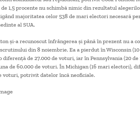
 de 1,5 procente nu schimbă nimic din rezultatul alegerilo
gând majoritatea celor 538 de mari electori necesară pe
edinte al SUA.
nton şi-a recunoscut înfrângerea şi până în prezent nu a c
 scrutinului din 8 noiembrie. Ea a pierdut în Wisconsin (1
 o diferenţă de 27.000 de voturi, iar în Pennsylvania (20 de
 una de 60.000 de voturi. În Michigan (16 mari electori), dif
 voturi, potrivit datelor încă neoficiale.