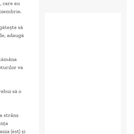
, care au
noiembrie.
găteşte să
rde, adaugă
ptămâna
turilor va
rebui să o
 a strâns
anţa
nia (est) şi