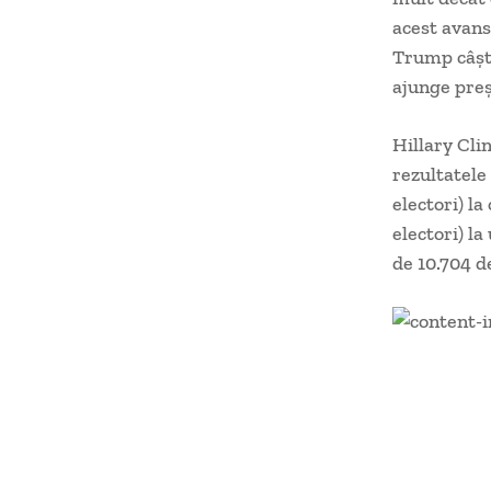
acest avans
Trump câşti
ajunge preş
Hillary Cli
rezultatele
electori) la
electori) la
de 10.704 de