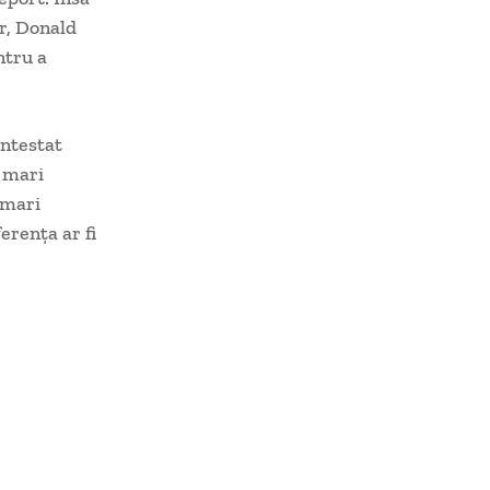
r, Donald
ntru a
ontestat
0 mari
 mari
erenţa ar fi