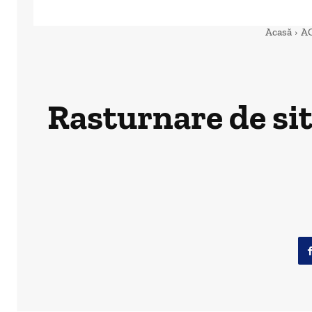
Acasă
A
Rasturnare de s