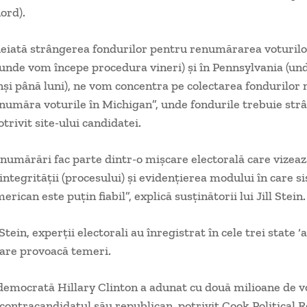
ord).
eiată strângerea fondurilor pentru renumărarea voturilo
unde vom începe procedura vineri) şi în Pennsylvania (und
nşi până luni), ne vom concentra pe colectarea fondurilor
număra voturile în Michigan”, unde fondurile trebuie str
trivit site-ului candidatei.
 numărări fac parte dintr-o mişcare electorală care vizea
integrităţii (procesului) şi evidenţierea modului în care s
erican este puţin fiabil”, explică susţinătorii lui Jill Stein.
 Stein, experţii electorali au înregistrat în cele trei state 
 care provoacă temeri.
emocrată Hillary Clinton a adunat cu două milioane de v
contracandidatul său republican, potrivit Cook Political R