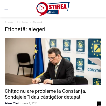
Acasă
Etichete
Alegeri
Etichetă: alegeri
Chițac nu are probleme la Constanța.
Sondajele îl dau câștigător detașat
Stirea Zilei
-
iunie 3, 2024
0