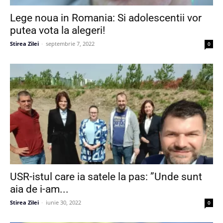
Lege noua in Romania: Si adolescentii vor
putea vota la alegeri!
Stirea Zilei
-
septembrie 7, 2022
0
USR-istul care ia satele la pas: ”Unde sunt
aia de i-am...
Stirea Zilei
-
iunie 30, 2022
0