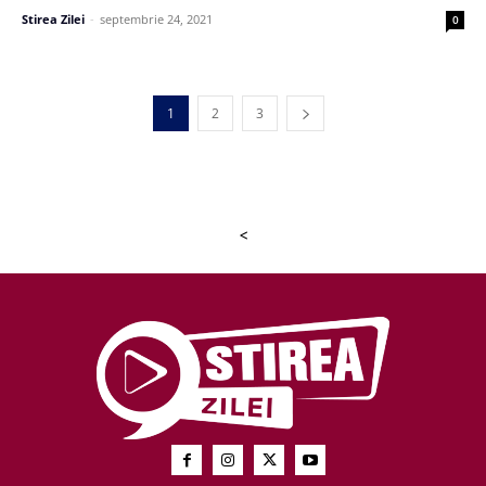
Stirea Zilei
-
septembrie 24, 2021
0
1
2
3
<