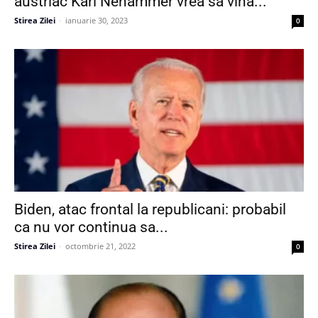
austriac Karl Nehammer vrea sa vina...
Stirea Zilei
-
ianuarie 30, 2023
0
Biden, atac frontal la republicani: probabil
ca nu vor continua sa...
Stirea Zilei
-
octombrie 21, 2022
0