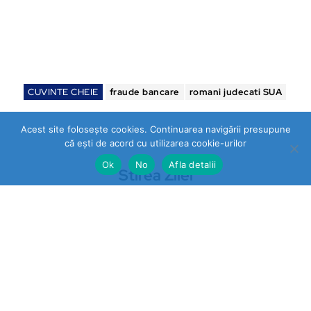
CUVINTE CHEIE
fraude bancare
romani judecati SUA
Acest site folosește cookies. Continuarea navigării presupune
că ești de acord cu utilizarea cookie-urilor
Ok
No
Afla detalii
Stirea Zilei
https://stireazilei.com
Ultimele stiri