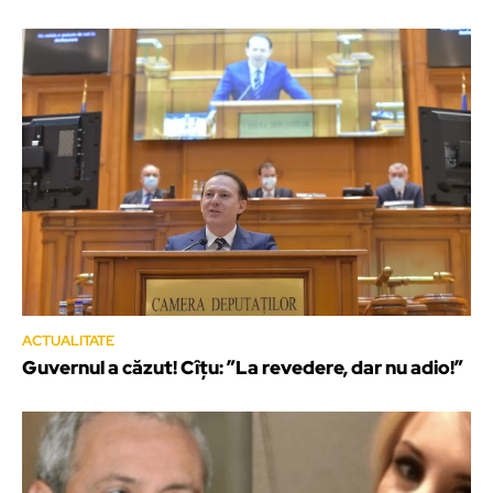
ACTUALITATE
Guvernul a căzut! Cîțu: ”La revedere, dar nu adio!”