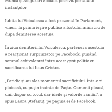
Muncă şi Asigurări Sociale, potrivit portalului
instanțelor.
Iubita lui Voiculescu a fost prezentă în Parlament,
vineri, la prima ieșire publică a fostului ministru de
după demiterea acestuia.
În ziua demiterii lui Voiculescu, partenera acestuia
a reacționat surprinzător pe Facebook, punând
semnul echivalenţei între acest gest politic cu
sacrificarea lui Iisus Cristos.
„Fatidic și-au ales momentul sacrificiului. Într-o zi
ploioasă, cu puțin înainte de Paște. Oamenii pleacă,
unii dispar cu totul, dar ideile și valorile rămân”, a
spus Laura Ștefănuț, pe pagina ei de Facebook.