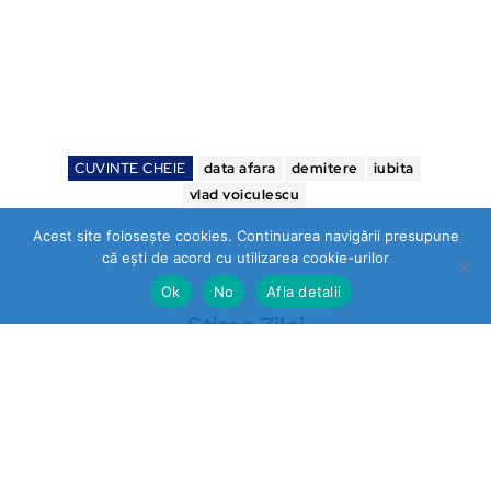
CUVINTE CHEIE
data afara
demitere
iubita
vlad voiculescu
Acest site folosește cookies. Continuarea navigării presupune
că ești de acord cu utilizarea cookie-urilor
Ok
No
Afla detalii
Stirea Zilei
https://stireazilei.com
Ultimele stiri