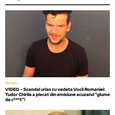
Monden
VIDEO – Scandal urias cu vedeta Vocii Romaniei:
Tudor Chirila a plecat din emisiune acuzand ”glume
de c***t”!