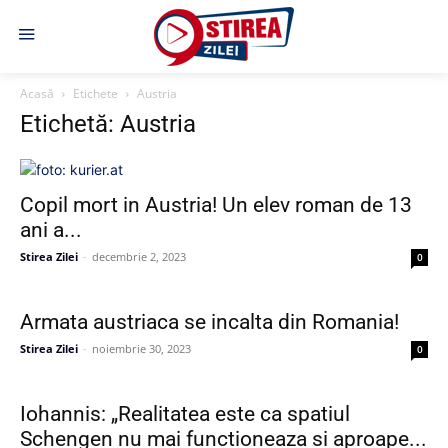
Acasă
Etichete
Austria
Etichetă: Austria
Copil mort in Austria! Un elev roman de 13
ani a...
Stirea Zilei
-
decembrie 2, 2023
0
Armata austriaca se incalta din Romania!
Stirea Zilei
-
noiembrie 30, 2023
0
Iohannis: „Realitatea este ca spatiul
Schengen nu mai functioneaza si aproape...