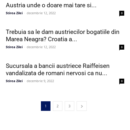
Austria unde o doare mai tare si...
Stirea Zilei
-
decembrie 12, 2022
0
Trebuia sa le dam austriecilor bogatiile din
Marea Neagra? Croatia a...
Stirea Zilei
-
decembrie 12, 2022
0
Sucursala a bancii austriece Raiffeisen
vandalizata de romani nervosi ca nu...
Stirea Zilei
-
decembrie 9, 2022
0
1
2
3