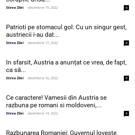
Stirea Zilei
-
decembrie 19, 2022
0
Patrioti pe stomacul gol: Cu un singur gest,
austriecii i-au dat...
Stirea Zilei
-
decembrie 17, 2022
0
In sfarsit, Austria a anunțat ce vrea, de fapt,
ca să...
Stirea Zilei
-
decembrie 16, 2022
0
Ce caractere! Vamesii din Austria se
razbuna pe romani si moldoveni,...
Stirea Zilei
-
decembrie 14, 2022
0
Razbunarea Romaniei: Guvernul loveste