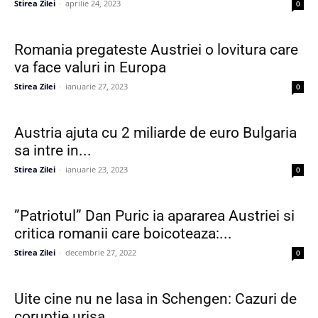
Stirea Zilei
-
aprilie 24, 2023
0
Romania pregateste Austriei o lovitura care
va face valuri in Europa
Stirea Zilei
-
ianuarie 27, 2023
0
Austria ajuta cu 2 miliarde de euro Bulgaria
sa intre in...
Stirea Zilei
-
ianuarie 23, 2023
0
”Patriotul” Dan Puric ia apararea Austriei si
critica romanii care boicoteaza:...
Stirea Zilei
-
decembrie 27, 2022
0
Uite cine nu ne lasa in Schengen: Cazuri de
coruptie urisa...