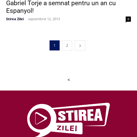
Gabriel Torje a semnat pentru un an cu
Espanyol!
Stirea Zilei
-
septembrie 12, 2013
0
1
2
<