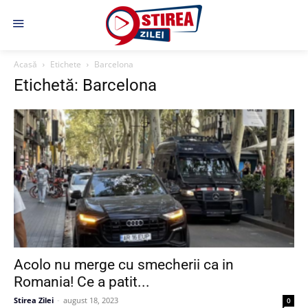
Acasă
Etichete
Barcelona
Etichetă: Barcelona
Acolo nu merge cu smecherii ca in
Romania! Ce a patit...
Stirea Zilei
-
august 18, 2023
0