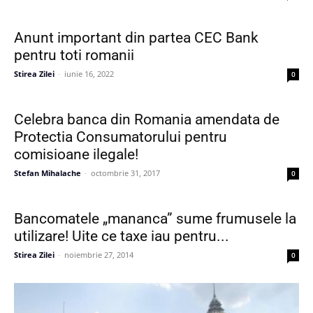
Anunt important din partea CEC Bank
pentru toti romanii
Stirea Zilei
-
iunie 16, 2022
0
Celebra banca din Romania amendata de
Protectia Consumatorului pentru
comisioane ilegale!
Stefan Mihalache
-
octombrie 31, 2017
0
Bancomatele „mananca” sume frumusele la
utilizare! Uite ce taxe iau pentru...
Stirea Zilei
-
noiembrie 27, 2014
0