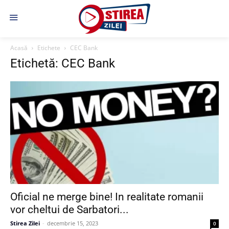
Acasă
Etichete
CEC Bank
Etichetă: CEC Bank
Oficial ne merge bine! In realitate romanii
vor cheltui de Sarbatori...
Stirea Zilei
-
decembrie 15, 2023
0