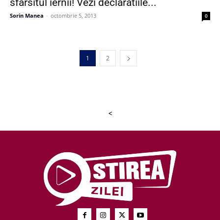
sfarsitul iernii! Vezi declaratiile...
Sorin Manea
-
octombrie 5, 2013
0
1
2
<