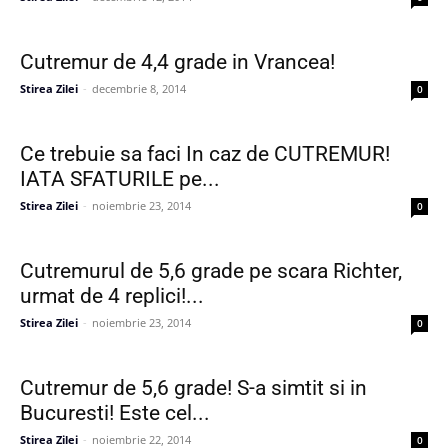
Cutremur de 4,4 grade in Vrancea!
Stirea Zilei
-
decembrie 8, 2014
0
Ce trebuie sa faci In caz de CUTREMUR!
IATA SFATURILE pe...
Stirea Zilei
-
noiembrie 23, 2014
0
Cutremurul de 5,6 grade pe scara Richter,
urmat de 4 replici!...
Stirea Zilei
-
noiembrie 23, 2014
0
Cutremur de 5,6 grade! S-a simtit si in
Bucuresti! Este cel...
Stirea Zilei
-
noiembrie 22, 2014
0