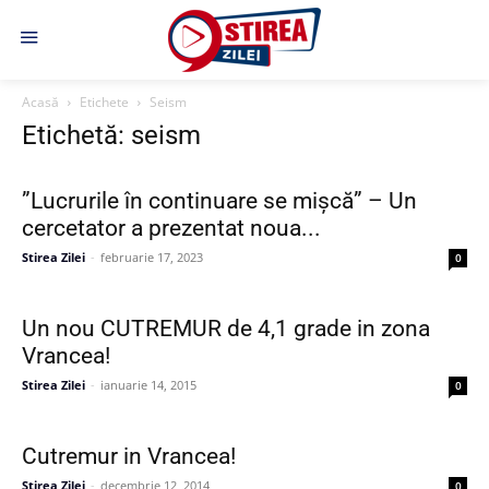
Acasă
Etichete
Seism
Etichetă: seism
”Lucrurile în continuare se mișcă” – Un
cercetator a prezentat noua...
Stirea Zilei
-
februarie 17, 2023
0
Un nou CUTREMUR de 4,1 grade in zona
Vrancea!
Stirea Zilei
-
ianuarie 14, 2015
0
Cutremur in Vrancea!
Stirea Zilei
-
decembrie 12, 2014
0