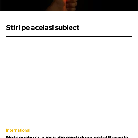
Stiri pe acelasi subiect
International
Netanyahu si-a iesit din minti dupa votul Rusiei la