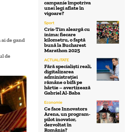
campanie împotriva
unei legi aflate în
vigoare?
Sport
Cris-Tim aleargă cu
inima: fiecare
kilometru, o faptă
a ai de gand
bună la Bucharest
Marathon 2025
ul de
ACTUALITATE
Fără specialiști reali,
digitalizarea
administrației
rămâne o bifă pe
hârtie – avertizează
Gabriel Al-Baba
Economie
Ce face Innovators
Arena, un program-
pilot inovator,
dezvoltat în
România?