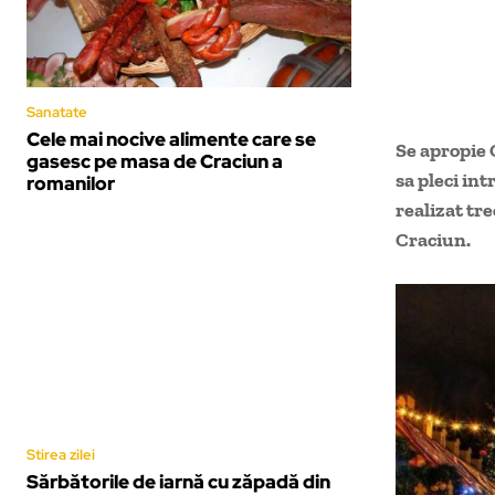
Sanatate
Cele mai nocive alimente care se
Se apropie C
gasesc pe masa de Craciun a
sa pleci in
romanilor
realizat tr
Craciun.
Stirea zilei
Sărbătorile de iarnă cu zăpadă din