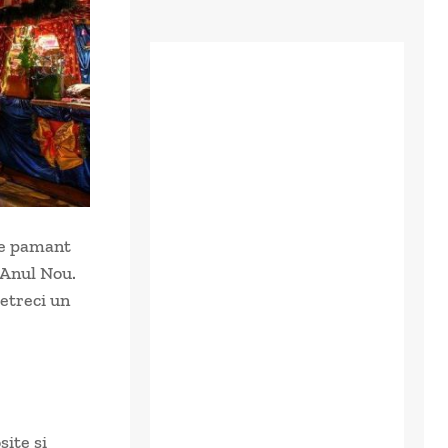
pe pamant
 Anul Nou.
petreci un
site si