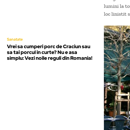
lumini la t
loc linistit s
Sanatate
Vrei sa cumperi porc de Craciun sau
sa tai porcul in curte? Nu e asa
simplu: Vezi noile reguli din Romania!