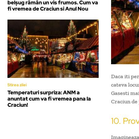
belșug rămân un vis frumos. Cum va
fi vremea de Craciun si Anul Nou
Daca iti pe
cateva locu
Stirea zilei
Temperaturi surpriza: ANM a
Gasesti mai
anuntat cum va fi vremea pana la
Craciun de 
Craciun!
10. Pro
Imagineaza-t