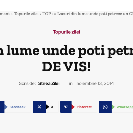
sment
Topurile zilei
TOP 10 Locuri din lume unde poti petrece un
Topurile zilei
n lume unde poti p
DE VIS!
Scris de:
Stirea Zilei
in:
noiembrie 13, 2014
Facebook
X
Pinterest
WhatsAp