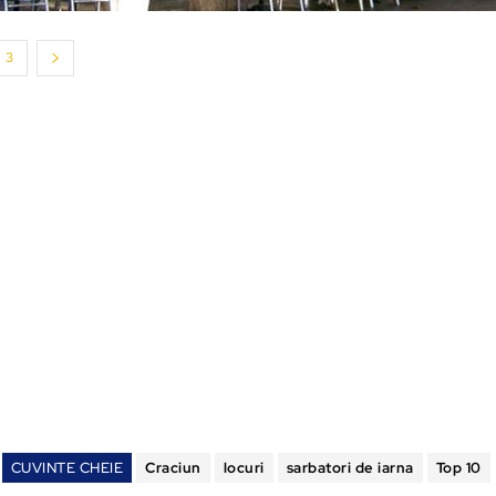
3
CUVINTE CHEIE
Craciun
locuri
sarbatori de iarna
Top 10