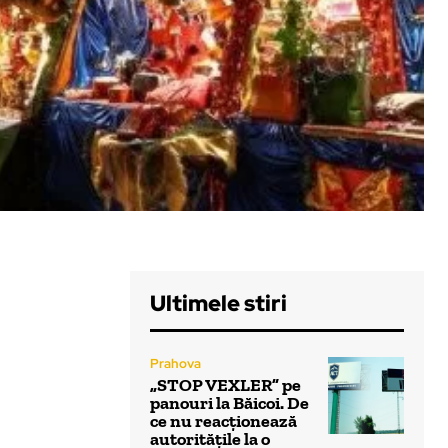
Ultimele stiri
Prahova
„STOP VEXLER” pe
panouri la Băicoi. De
ce nu reacționează
autoritățile la o