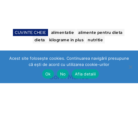
CUVINTE CHEIE
alimentatie
alimente pentru dieta
dieta
kilograme in plus
nutritie
Acest site folosește cookies. Continuarea navigării presupune
că ești de acord cu utilizarea cookie-urilor
Ok
No
Afla detalii
Sorin Manea
Ultimele stiri
Prahova
„STOP VEXLER” pe panouri la