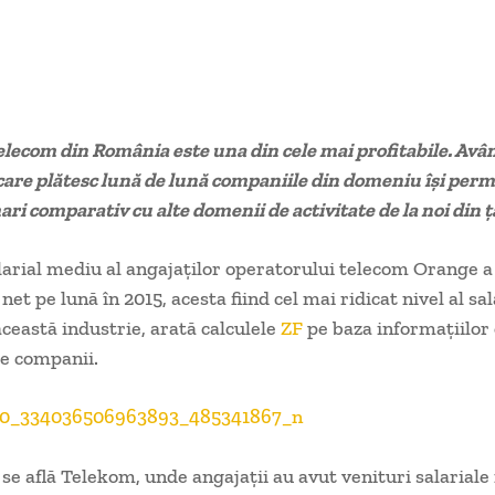
elecom din România este una din cele mai profitabile. Avâ
care plătesc lună de lună companiile din domeniu își permit
ari comparativ cu alte domenii de activitate de la noi din ț
larial mediu al angajaţilor operatorului tele­com Orange a
 net pe lună în 2015, acesta fiind cel mai ridicat nivel al sal
ceastă indus­trie, arată calculele
ZF
pe baza informaţiilor o
de companii.
 se află Telekom, unde angajaţii au avut veni­turi salarial