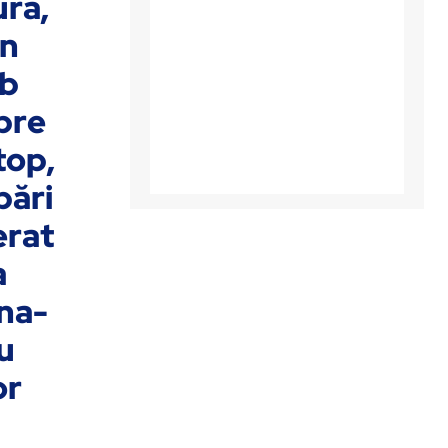
ură,
in
ub
pre
top,
bări
erat
a
ana­
u
or