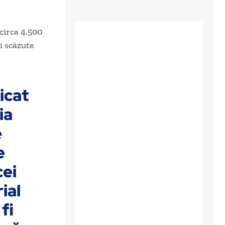
 circa 4.500
ai scăzute
icat
ia
e
e
cei
rial
fi