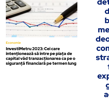
det
d
b
me
deo
Economie
com
InvestiMetru 2023: Cei care
intenționează să intre pe piața de
str
capital văd tranzacționarea ca pe o
siguranță financiară pe termen lung
exp
a