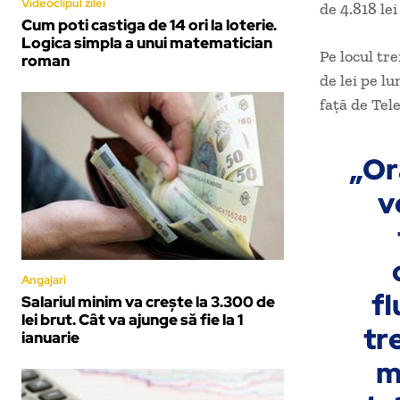
Videoclipul zilei
de 4.818 le
Cum poti castiga de 14 ori la loterie.
Logica simpla a unui matematician
Pe locul tre
roman
de lei pe lu
faţă de Tel
„Or
v
Angajari
fl
Salariul minim va creşte la 3.300 de
lei brut. Cât va ajunge să fie la 1
tre
ianuarie
m