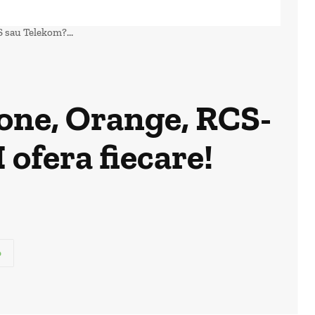
S sau Telekom?...
fone, Orange, RCS-
ofera fiecare!
p