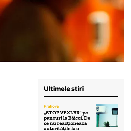
Ultimele stiri
Prahova
„STOP VEXLER” pe
panouri la Băicoi. De
ce nu reacționează
autoritățile la o