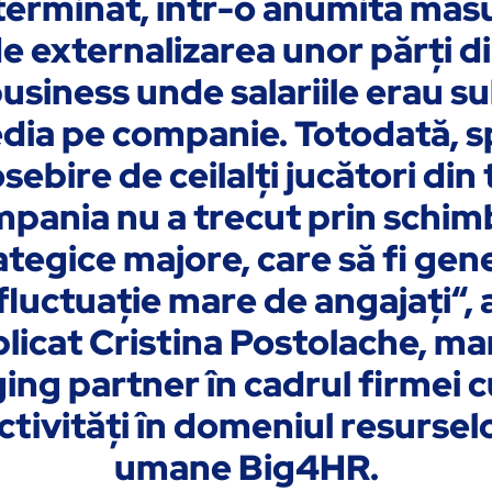
erminat, într-o anu­mită măs
e externali­za­rea unor părţi d
usiness unde salariile erau s
dia pe com­pa­nie. Totodată, s
sebire de ceilalţi jucători din 
­pania nu a trecut prin schim
ategice ma­jore, care să fi gen
fluctua­ţie mare de angajaţi“, 
licat Cristina Postolache, m
ging partner în cadrul firmei c
ctivităţi în domeniul re­sursel
umane Big4HR.