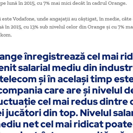
i pe lună în 2015, cu 7% mai mici decât în cadrul Orange.
i este Vodafone, unde angajaţii au câştigat, în medie, câte
nă în 2015, cu 13% sub ni­velul celor din Orange şi cu 7% m
ekom.
ange înregistrează cel mai rid
enit salarial me­diu din industr
telecom şi în acelaşi timp est
compania ca­re are şi nivelul d
uctuaţie cel mai redus dintre 
i jucă­tori din top. Nivelul sala
e­diu net cel mai ridicat poa­te 