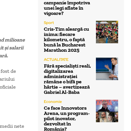
campanie împotriva
unei legi aflate în
vigoare?
Sport
Cris-Tim aleargă cu
inima: fiecare
kilometru, o faptă
nd milioane
bună la Bucharest
 și salarii
Marathon 2025
ară.
ACTUALITATE
Fără specialiști reali,
 fost de
digitalizarea
administrației
ariului
rămâne o bifă pe
fi­ciale
hârtie – avertizează
Gabriel Al-Baba
Economie
Ce face Innovators
Arena, un program-
pilot inovator,
dezvoltat în
e medii nete
România?