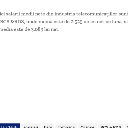
ci salarii medii nete din industria telecomu­nicaţiilor sunt
 RCS &RDS, unde media este de 2.529 de lei net pe lună, şi
edia este de 3.083 lei net.
TE CHEIE
angajari
bani
companii
Orange
RCS & RDS