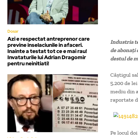
Dosar
Azi e respectat antreprenor care
Industria t
previne inselaciunile in afaceri.
de abonați 
Inainte a testat tot ce e mai rau!
Invataturile lui Adrian Dragomir
destul de m
pentru neinitiati!
Câştigul sa
5.200 de lei
mediu din a
rapor­tate 
Pe locul doi