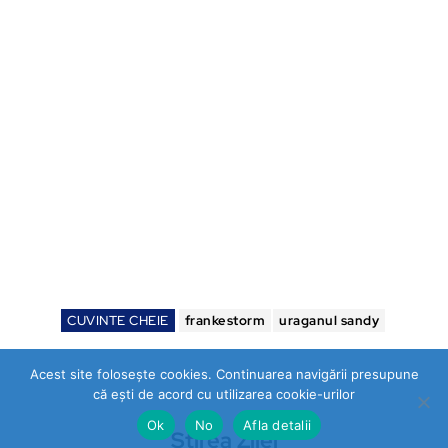
CUVINTE CHEIE
frankestorm
uraganul sandy
Acest site folosește cookies. Continuarea navigării presupune
că ești de acord cu utilizarea cookie-urilor
Ok
No
Afla detalii
Stirea Zilei