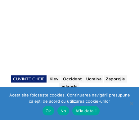
CUVINTE CHEIE
Kiev
Occident
Ucraina
Zaporojie
zelenski
Acest site folosește cookies. Continuarea navigării presupune
că ești de acord cu utilizarea cookie-urilor
Ok
No
Afla detalii
Stirea Zilei