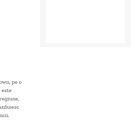
own, pe o
u este
 regiune,
azduiesc
ncii.