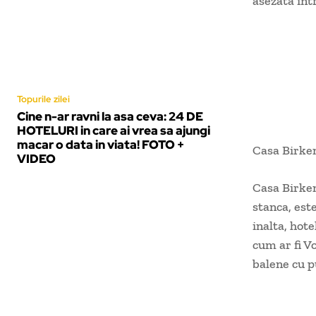
asezata intr
Topurile zilei
Cine n-ar ravni la asa ceva: 24 DE
HOTELURI in care ai vrea sa ajungi
macar o data in viata! FOTO +
Casa Birke
VIDEO
Casa Birken
stanca, este
inalta, hote
cum ar fi V
balene cu pu