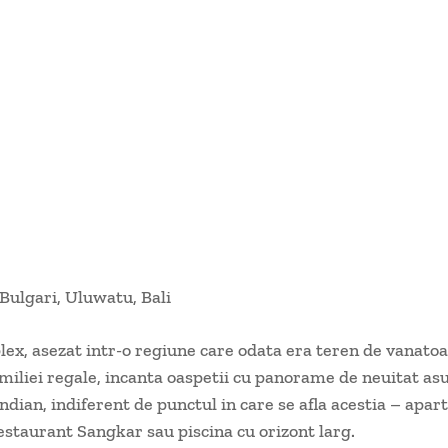
ulgari, Uluwatu, Bali
ex, asezat intr-o regiune care odata era teren de vanato
iliei regale, incanta oaspetii cu panorame de neuitat as
ndian, indiferent de punctul in care se afla acestia – apa
estaurant Sangkar sau piscina cu orizont larg.