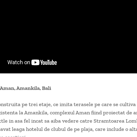
Aman, Amankila, Bali
nstruita pe trei etaje, ce imita terasele pe care se cultiva
zistenta la Amankila, complexul Aman fiind proiectat de a
le in asa fel incat sa aiba vedere catre Stramtoarea Lo
vat leaga hotelul de clubul de pe plaja, care include o alt