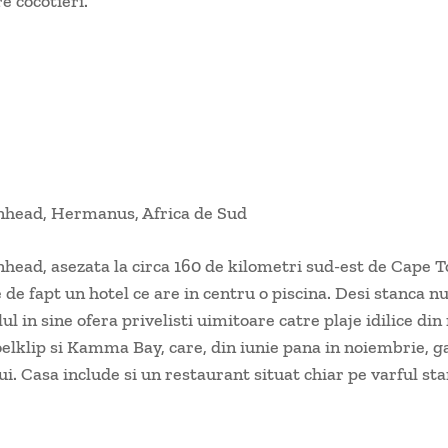
e cocotieri.
nhead, Hermanus, Africa de Sud
head, asezata la circa 160 de kilometri sud-est de Cape T
 de fapt un hotel ce are in centru o piscina. Desi stanca n
lul in sine ofera privelisti uimitoare catre plaje idilice din
oelklip si Kamma Bay, care, din iunie pana in noiembrie, g
i. Casa include si un restaurant situat chiar pe varful sta