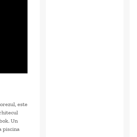
 orezul, este
rhitecul
mbok. Un
a piscina