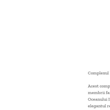
Complexul B
Acest compl
membrii fam
Oceanului I
elegantul r