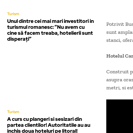
Turism
Unul dintre cei mai mari investitori in
Potrivit Bu
turismul romanesc: ”Nu avem cu
sunt amplas
cine să facem treaba, hotelierii sunt
disperaţi”
stanci, ofe
Hotelul Car
Construit p
asupra oras
metri, si e
Turism
A curs cu plangeri si sesizari din
partea clientilor! Autoritatile au au
inchis doua hoteluri pe litoral!