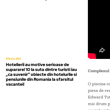
Stirea zilei
Hotelierii au motive serioase de
suparare! 10 la suta dintre turisti iau
Complexul 
„ca suvenir” obiecte din hotelurile si
pensiunile din Romania la sfarsitul
O piscina co
vacantei!
piesa de re
Edward Tutt
mic drum pa