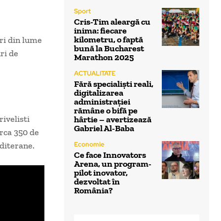
Sport
Cris-Tim aleargă cu
inima: fiecare
kilometru, o faptă
uri din lume
bună la Bucharest
ri de
Marathon 2025
ACTUALITATE
Fără specialiști reali,
digitalizarea
administrației
rămâne o bifă pe
ivelisti
hârtie – avertizează
Gabriel Al-Baba
irca 350 de
editerane.
Economie
Ce face Innovators
Arena, un program-
pilot inovator,
dezvoltat în
România?