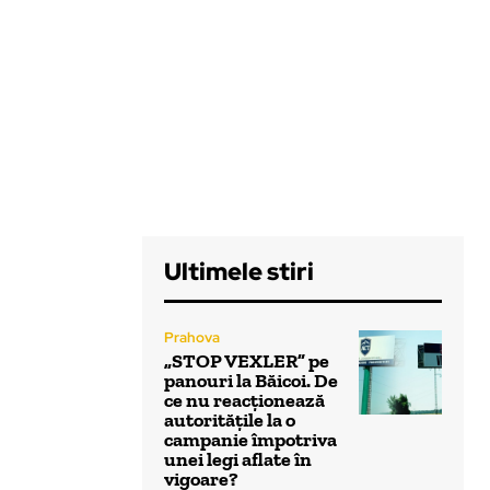
Ultimele stiri
Prahova
„STOP VEXLER” pe
panouri la Băicoi. De
ce nu reacționează
autoritățile la o
campanie împotriva
unei legi aflate în
vigoare?