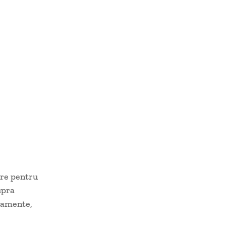
are pentru
upra
rtamente,