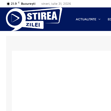
C
21.9
București
vineri, iulie 31, 2026
ACTUALITATE
E