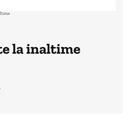
altime
e la inaltime
p