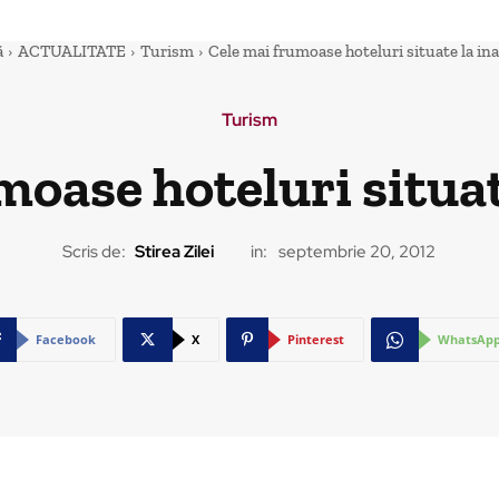
ă
ACTUALITATE
Turism
Cele mai frumoase hoteluri situate la in
Turism
moase hoteluri situat
Scris de:
Stirea Zilei
in:
septembrie 20, 2012
Facebook
X
Pinterest
WhatsAp