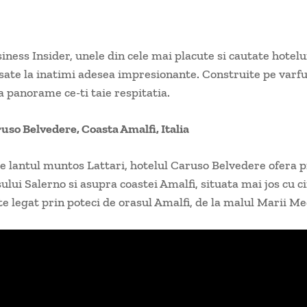
siness Insider, unele din cele mai placute si cautate hotel
ate la inatimi adesea impresionante. Construite pe varfu
ra panorame ce-ti taie respitatia.
uso Belvedere, Coasta Amalfi, Italia
e lantul muntos Lattari, hotelul Caruso Belvedere ofera pr
ului Salerno si asupra coastei Amalfi, situata mai jos cu c
ste legat prin poteci de orasul Amalfi, de la malul Marii M