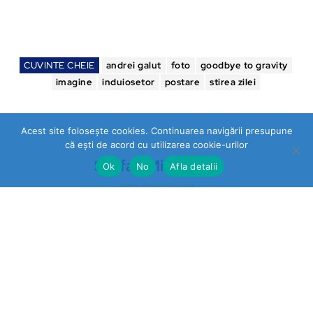
CUVINTE CHEIE
andrei galut
foto
goodbye to gravity
imagine
induiosetor
postare
stirea zilei
Acest site folosește cookies. Continuarea navigării presupune
că ești de acord cu utilizarea cookie-urilor
Stefan Mihalache
Ok
No
Afla detalii
https://stireazilei.com
Ultimele stiri
Prahova