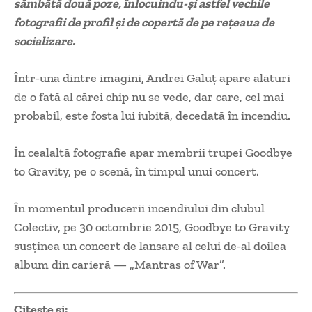
sâmbătă două poze, înlocuindu-şi astfel vechile
fotografii de profil şi de copertă de pe reţeaua de
socializare.
Într-una dintre imagini, Andrei Găluţ apare alături
de o fată al cărei chip nu se vede, dar care, cel mai
probabil, este fosta lui iubită, decedată în incendiu.
În cealaltă fotografie apar membrii trupei Goodbye
to Gravity, pe o scenă, în timpul unui concert.
În momentul producerii incendiului din clubul
Colectiv, pe 30 octombrie 2015, Goodbye to Gravity
susţinea un concert de lansare al celui de-al doilea
album din carieră — „Mantras of War”.
Citeste si: