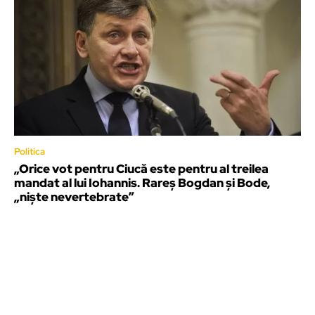
Politica
„Orice vot pentru Ciucă este pentru al treilea
mandat al lui Iohannis. Rareș Bogdan și Bode,
„niște nevertebrate”