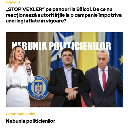
Prahova
„STOP VEXLER” pe panouri la Băicoi. De ce nu
reacționează autoritățile la o campanie împotriva
unei legi aflate în vigoare?
Comentariul zilei
Nebunia politicienilor