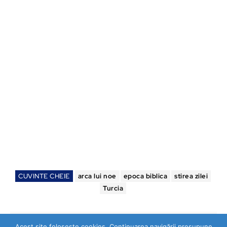
CUVINTE CHEIE
arca lui noe
epoca biblica
stirea zilei
Turcia
Acest site folosește cookies. Continuarea navigării presupune