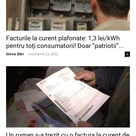
Facturile la curent plafonate: 1,3 lei/kWh
pentru toţi consumatorii! Doar ”patriotii”...
Stirea Zilei
-
noiembrie 23, 2022
0
Un roman s-a trezit cu o factura la curent de