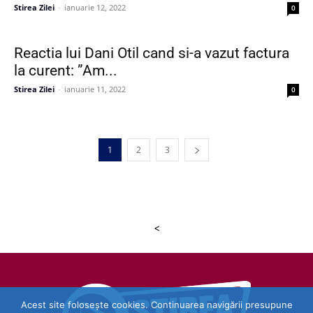
Stirea Zilei
-
ianuarie 12, 2022
0
Reactia lui Dani Otil cand si-a vazut factura
la curent: ”Am...
Stirea Zilei
-
ianuarie 11, 2022
0
1
2
3
<
Acest site folosește cookies. Continuarea navigării presupune