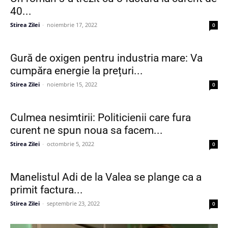
40...
Stirea Zilei
-
noiembrie 17, 2022
0
Gură de oxigen pentru industria mare: Va
cumpăra energie la prețuri...
Stirea Zilei
-
noiembrie 15, 2022
0
Culmea nesimtirii: Politicienii care fura
curent ne spun noua sa facem...
Stirea Zilei
-
octombrie 5, 2022
0
Manelistul Adi de la Valea se plange ca a
primit factura...
Stirea Zilei
-
septembrie 23, 2022
0