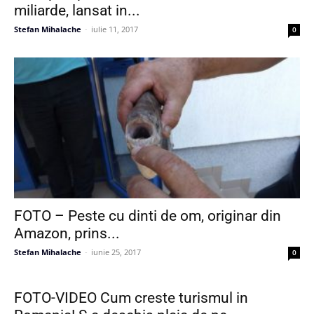
miliarde, lansat in...
Stefan Mihalache
-
iulie 11, 2017
0
FOTO – Peste cu dinti de om, originar din
Amazon, prins...
Stefan Mihalache
-
iunie 25, 2017
0
FOTO-VIDEO Cum creste turismul in