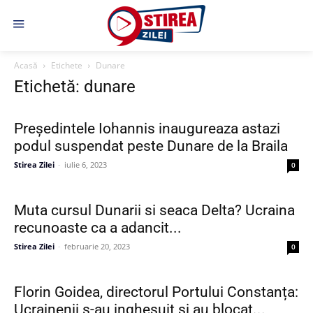
Acasă
Etichete
Dunare
Etichetă: dunare
Președintele Iohannis inaugureaza astazi
podul suspendat peste Dunare de la Braila
Stirea Zilei
-
iulie 6, 2023
0
Muta cursul Dunarii si seaca Delta? Ucraina
recunoaste ca a adancit...
Stirea Zilei
-
februarie 20, 2023
0
Florin Goidea, directorul Portului Constanța:
Ucrainenii s-au inghesuit si au blocat...