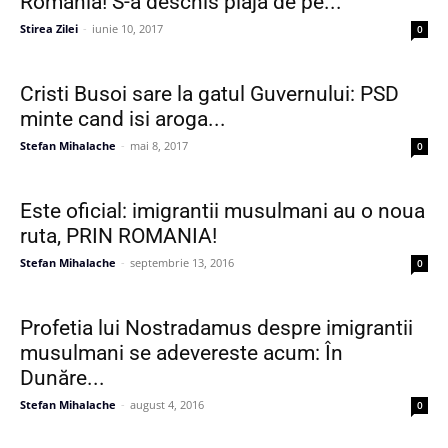
Romania! S-a deschis plaja de pe...
Stirea Zilei
-
iunie 10, 2017
0
Cristi Busoi sare la gatul Guvernului: PSD
minte cand isi aroga...
Stefan Mihalache
-
mai 8, 2017
0
Este oficial: imigrantii musulmani au o noua
ruta, PRIN ROMANIA!
Stefan Mihalache
-
septembrie 13, 2016
0
Profetia lui Nostradamus despre imigrantii
musulmani se adevereste acum: În
Dunăre...
Stefan Mihalache
-
august 4, 2016
0