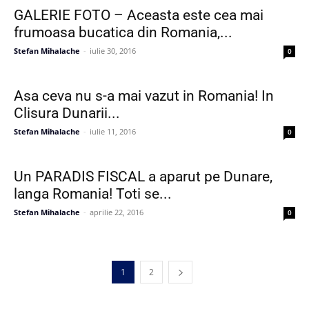
GALERIE FOTO – Aceasta este cea mai
frumoasa bucatica din Romania,...
Stefan Mihalache
-
iulie 30, 2016
0
Asa ceva nu s-a mai vazut in Romania! In
Clisura Dunarii...
Stefan Mihalache
-
iulie 11, 2016
0
Un PARADIS FISCAL a aparut pe Dunare,
langa Romania! Toti se...
Stefan Mihalache
-
aprilie 22, 2016
0
1
2