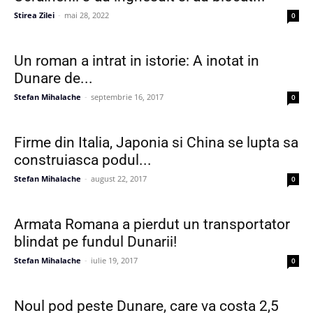
Stirea Zilei
-
mai 28, 2022
0
Un roman a intrat in istorie: A inotat in
Dunare de...
Stefan Mihalache
-
septembrie 16, 2017
0
Firme din Italia, Japonia si China se lupta sa
construiasca podul...
Stefan Mihalache
-
august 22, 2017
0
Armata Romana a pierdut un transportator
blindat pe fundul Dunarii!
Stefan Mihalache
-
iulie 19, 2017
0
Noul pod peste Dunare, care va costa 2,5