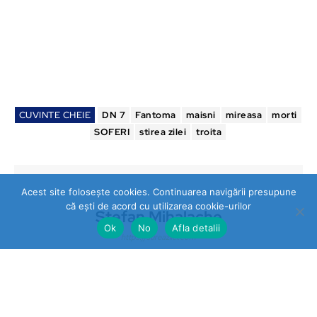
CUVINTE CHEIE
DN 7
Fantoma
maisni
mireasa
morti
SOFERI
stirea zilei
troita
Acest site folosește cookies. Continuarea navigării presupune
că ești de acord cu utilizarea cookie-urilor
Stefan Mihalache
Ok
No
Afla detalii
https://stireazilei.com
Ultimele stiri