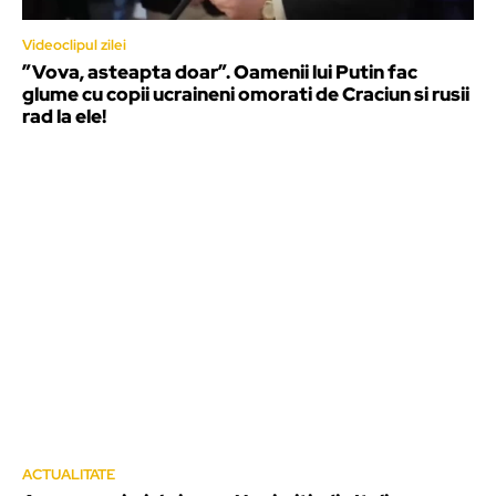
Videoclipul zilei
”Vova, asteapta doar”. Oamenii lui Putin fac
glume cu copii ucraineni omorati de Craciun si rusii
rad la ele!
ACTUALITATE