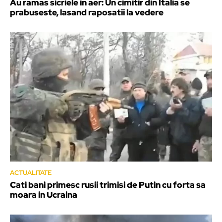
Au ramas sicriele in aer: Un cimitir din Italia se
prabuseste, lasand raposatii la vedere
ACTUALITATE
Cati bani primesc rusii trimisi de Putin cu forta sa
moara in Ucraina