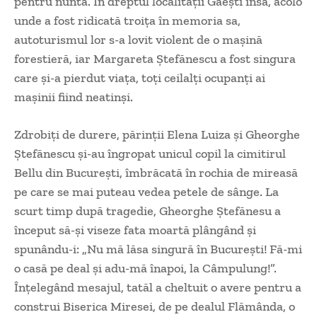
pentru nuntă. În dreptul localităţii Găeşti însă, acolo
unde a fost ridicată troiţa în memoria sa,
autoturismul lor s-a lovit violent de o maşină
forestieră, iar Margareta Ştefănescu a fost singura
care şi-a pierdut viaţa, toţi ceilalţi ocupanţi ai
maşinii fiind neatinşi.
Zdrobiţi de durere, părinţii Elena Luiza şi Gheorghe
Ştefănescu şi-au îngropat unicul copil la cimitirul
Bellu din Bucureşti, îmbrăcată în rochia de mireasă
pe care se mai puteau vedea petele de sânge. La
scurt timp după tragedie, Gheorghe Ştefănesu a
început să-şi viseze fata moartă plângând şi
spunându-i: „Nu mă lăsa singură în Bucureşti! Fă-mi
o casă pe deal şi adu-mă înapoi, la Câmpulung!”.
Înţelegând mesajul, tatăl a cheltuit o avere pentru a
construi Biserica Miresei, de pe dealul Flămânda, o