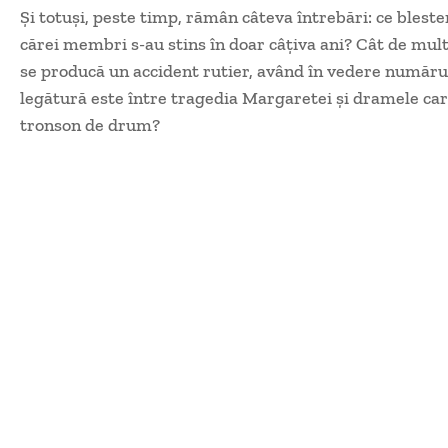
Şi totuşi, peste timp, rămân câteva întrebări: ce bleste
cărei membri s-au stins în doar câţiva ani? Cât de multe p
se producă un accident rutier, având în vedere număru
legătură este între tragedia Margaretei şi dramele care
tronson de drum?