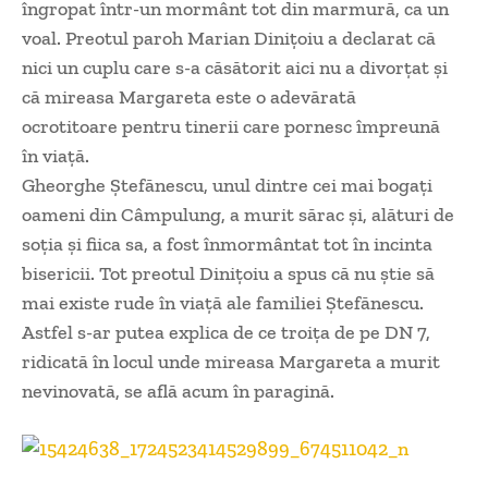
îngropat într-un mormânt tot din marmură, ca un
voal. Preotul paroh Marian Diniţoiu a declarat că
nici un cuplu care s-a căsătorit aici nu a divorţat şi
că mireasa Margareta este o adevărată
ocrotitoare pentru tinerii care pornesc împreună
în viaţă.
Gheorghe Ştefănescu, unul dintre cei mai bogaţi
oameni din Câmpulung, a murit sărac şi, alături de
soţia şi fiica sa, a fost înmormântat tot în incinta
bisericii. Tot preotul Diniţoiu a spus că nu ştie să
mai existe rude în viaţă ale familiei Ştefănescu.
Astfel s-ar putea explica de ce troiţa de pe DN 7,
ridicată în locul unde mireasa Margareta a murit
nevinovată, se află acum în paragină.