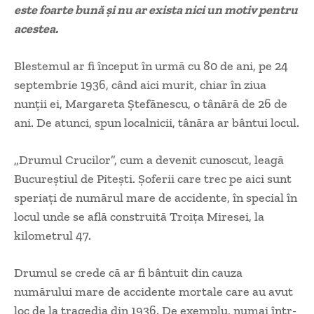
este foarte bună și nu ar exista nici un motiv pentru
acestea.
Blestemul ar fi început în urmă cu 80 de ani, pe 24
septembrie 1936, când aici murit, chiar în ziua
nunţii ei, Margareta Ştefănescu, o tânără de 26 de
ani. De atunci, spun localnicii, tânăra ar bântui locul.
„Drumul Crucilor”, cum a devenit cunoscut, leagă
Bucureştiul de Piteşti. Șoferii care trec pe aici sunt
speriați de numărul mare de accidente, în special în
locul unde se află construită Troiţa Miresei, la
kilometrul 47.
Drumul se crede că ar fi bântuit din cauza
numărului mare de accidente mortale care au avut
loc de la tragedia din 1936. De exemplu, numai într-