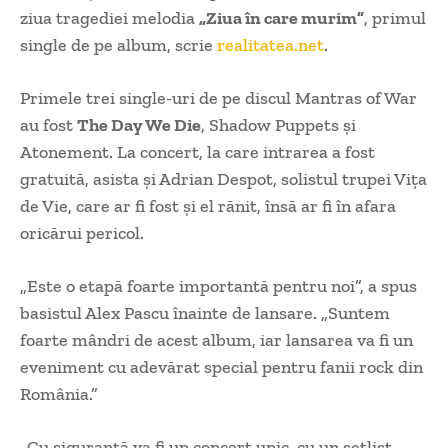
ziua tragediei melodia
„Ziua în care murim”
, primul
single de pe album, scrie
realitatea.net
.
Primele trei single-uri de pe discul Mantras of War
au fost
The Day We Die
, Shadow Puppets şi
Atonement. La concert, la care intrarea a fost
gratuită, asista şi Adrian Despot, solistul trupei Viţa
de Vie, care ar fi fost şi el rănit, însă ar fi în afara
oricărui pericol.
„Este o etapă foarte importantă pentru noi”, a spus
basistul Alex Pascu înainte de lansare. „Suntem
foarte mândri de acest album, iar lansarea va fi un
eveniment cu adevărat special pentru fanii rock din
România.”
„Cu siguranță va fi un concert unic, cu un setlist