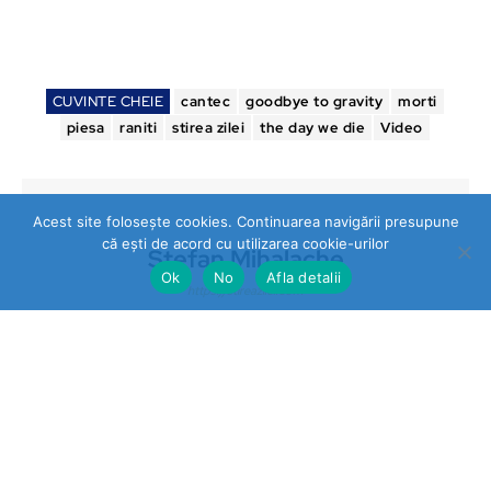
CUVINTE CHEIE
cantec
goodbye to gravity
morti
piesa
raniti
stirea zilei
the day we die
Video
Acest site folosește cookies. Continuarea navigării presupune
că ești de acord cu utilizarea cookie-urilor
Stefan Mihalache
Ok
No
Afla detalii
https://stireazilei.com
Ultimele stiri
Prahova