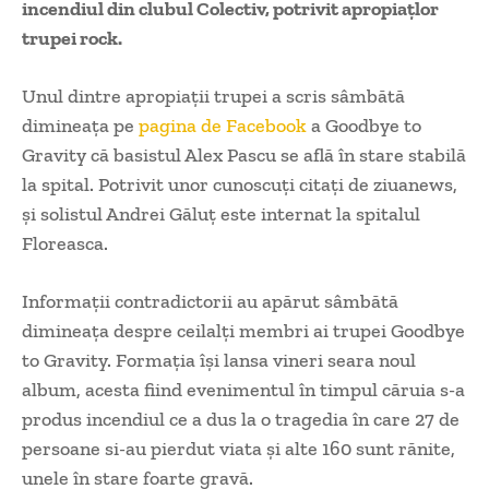
incendiul din clubul Colectiv, potrivit apropiaţlor
trupei rock.
Unul dintre apropiaţii trupei a scris sâmbătă
dimineaţa pe
pagina de Facebook
a Goodbye to
Gravity că basistul Alex Pascu se află în stare stabilă
la spital. Potrivit unor cunoscuţi citaţi de ziuanews,
şi solistul Andrei Găluţ este internat la spitalul
Floreasca.
Informaţii contradictorii au apărut sâmbătă
dimineaţa despre ceilalţi membri ai trupei Goodbye
to Gravity. Formaţia îşi lansa vineri seara noul
album, acesta fiind evenimentul în timpul căruia s-a
produs incendiul ce a dus la o tragedia în care 27 de
persoane si-au pierdut viata şi alte 160 sunt rănite,
unele în stare foarte gravă.