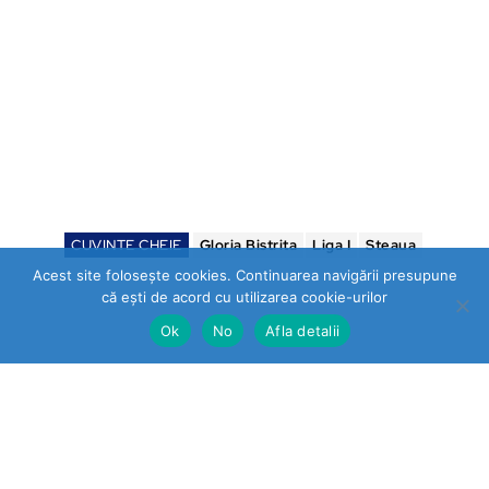
CUVINTE CHEIE
Gloria Bistrita
Liga I
Steaua
Acest site folosește cookies. Continuarea navigării presupune
că ești de acord cu utilizarea cookie-urilor
Ok
No
Afla detalii
Sorin Manea