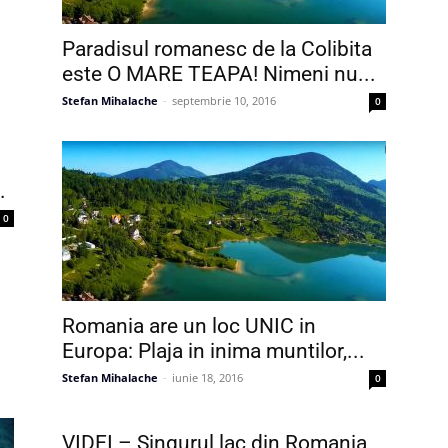
Paradisul romanesc de la Colibita
este O MARE TEAPA! Nimeni nu...
Stefan Mihalache
-
septembrie 10, 2016
0
.
0
Romania are un loc UNIC in
Europa: Plaja in inima muntilor,...
Stefan Mihalache
-
iunie 18, 2016
0
VIDEI – Singurul lac din Romania