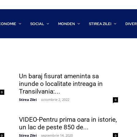
CONOMIE
SOCIAL
MONDEN
STIREA ZILEI
DIVER
Un baraj fisurat ameninta sa
inunde o localitate intreaga in
Transilvania:...
0
Stirea Zilei
-
octombrie 2, 2022
0
VIDEO-Pentru prima oara in istorie,
un lac de peste 850 de...
Stirea Zilei
-
septembrie 14, 2020
0
0