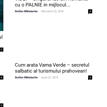
cu o PALNIE in mijlocul...
Stefan Mihalache
-
februarie 22, 2016
0
ul
0
Cum arata Vama Verde – secretul
salbatic al turismului prahovean!
Stefan Mihalache
-
iunie 27, 2015
0
0
.
0