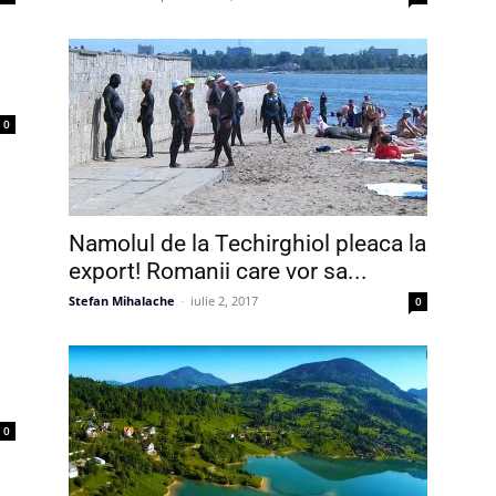
0
Namolul de la Techirghiol pleaca la
export! Romanii care vor sa...
Stefan Mihalache
-
iulie 2, 2017
0
0