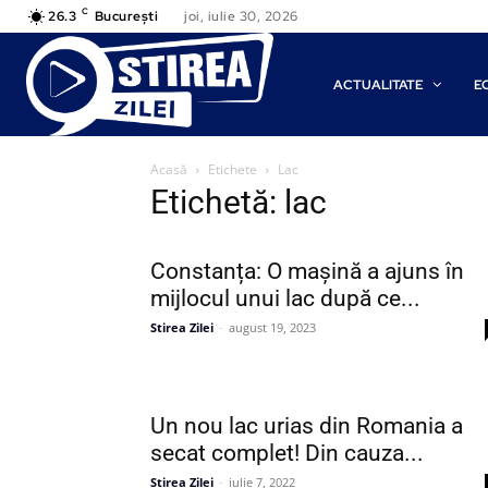
C
26.3
București
joi, iulie 30, 2026
ACTUALITATE
E
Acasă
Etichete
Lac
Etichetă: lac
Constanța: O mașină a ajuns în
mijlocul unui lac după ce...
Stirea Zilei
-
august 19, 2023
Un nou lac urias din Romania a
secat complet! Din cauza...
Stirea Zilei
-
iulie 7, 2022