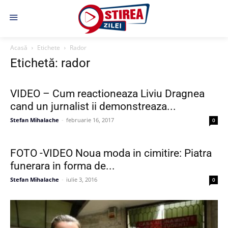
Acasă
Etichete
Rador
Etichetă: rador
VIDEO – Cum reactioneaza Liviu Dragnea
cand un jurnalist ii demonstreaza...
Stefan Mihalache
-
februarie 16, 2017
0
FOTO -VIDEO Noua moda in cimitire: Piatra
funerara in forma de...
Stefan Mihalache
-
iulie 3, 2016
0