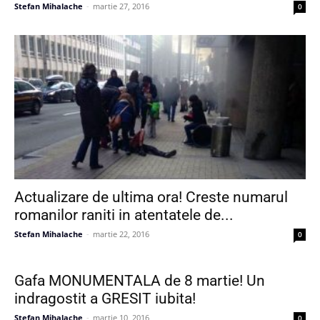
Stefan Mihalache
-
martie 27, 2016
0
Actualizare de ultima ora! Creste numarul
romanilor raniti in atentatele de...
Stefan Mihalache
-
martie 22, 2016
0
Gafa MONUMENTALA de 8 martie! Un
indragostit a GRESIT iubita!
Stefan Mihalache
-
martie 10, 2016
0