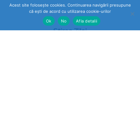
Acest site folosește cookies. Continuarea navigării presupune
că ești de acord cu utilizarea cookie-urilor
Ok
No
Afla detalii
Stirea Zilei
https://stireazilei.com
Ultimele stiri
Prahova
„STOP VEXLER” pe panouri la
Băicoi. De ce nu reacționează
autoritățile la o campanie
împotriva unei legi aflate în
vigoare?