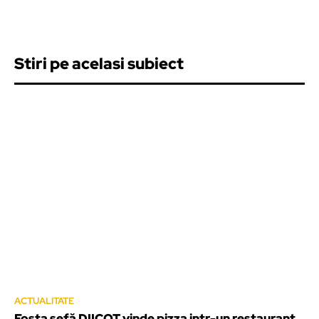
Stiri pe acelasi subiect
ACTUALITATE
Fosta șefă DIICOT vinde pizza intr-un restaurant