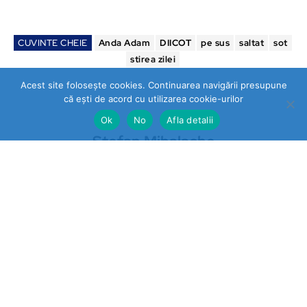
CUVINTE CHEIE
Anda Adam
DIICOT
pe sus
saltat
sot
stirea zilei
Acest site folosește cookies. Continuarea navigării presupune
că ești de acord cu utilizarea cookie-urilor
Ok
No
Afla detalii
Stefan Mihalache
https://stireazilei.com
Ultimele stiri
Prahova
„STOP VEXLER” pe panouri la
Băicoi. De ce nu reacționează