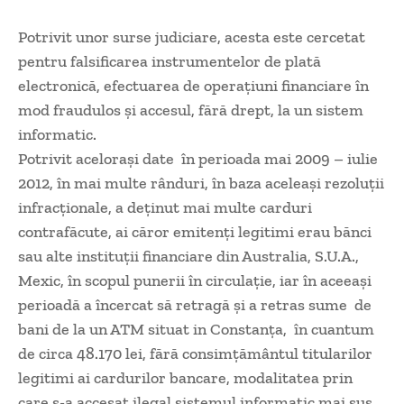
Potrivit unor surse judiciare, acesta este cercetat
pentru falsificarea instrumentelor de plată
electronică, efectuarea de operaţiuni financiare în
mod fraudulos şi accesul, fără drept, la un sistem
informatic.
Potrivit acelorași date în perioada mai 2009 – iulie
2012, în mai multe rânduri, în baza aceleaşi rezoluţii
infracţionale, a deţinut mai multe carduri
contrafăcute, ai căror emitenţi legitimi erau bănci
sau alte instituţii financiare din Australia, S.U.A.,
Mexic, în scopul punerii în circulaţie, iar în aceeaşi
perioadă a încercat să retragă şi a retras sume de
bani de la un ATM situat in Constanţa, în cuantum
de circa 48.170 lei, fără consimţământul titularilor
legitimi ai cardurilor bancare, modalitatea prin
care s-a accesat ilegal sistemul informatic mai sus