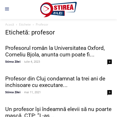
Acasă
Etichete
Profesor
Etichetă: profesor
Profesorul român la Universitatea Oxford,
Corneliu Bjola, anunta cum poate fi...
Stirea Zilei
-
iulie 4, 2023
0
Profesor din Cluj condamnat la trei ani de
inchisoare cu executare...
Stirea Zilei
-
mai 11, 2021
0
Un profesor își îndeamnă elevii să nu poarte
mască. CTP: ”L-aș...