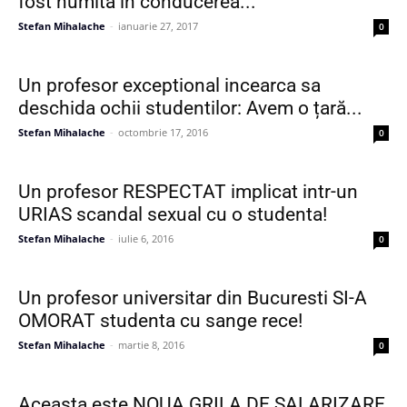
fost numita in conducerea...
Stefan Mihalache
-
ianuarie 27, 2017
0
Un profesor exceptional incearca sa
deschida ochii studentilor: Avem o țară...
Stefan Mihalache
-
octombrie 17, 2016
0
Un profesor RESPECTAT implicat intr-un
URIAS scandal sexual cu o studenta!
Stefan Mihalache
-
iulie 6, 2016
0
Un profesor universitar din Bucuresti SI-A
OMORAT studenta cu sange rece!
Stefan Mihalache
-
martie 8, 2016
0
Aceasta este NOUA GRILA DE SALARIZARE