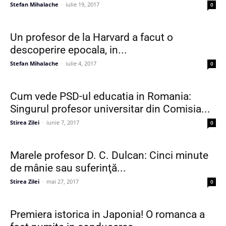
Stefan Mihalache
-
iulie 19, 2017
0
Un profesor de la Harvard a facut o
descoperire epocala, in...
Stefan Mihalache
-
iulie 4, 2017
0
Cum vede PSD-ul educatia in Romania:
Singurul profesor universitar din Comisia...
Stirea Zilei
-
iunie 7, 2017
0
Marele profesor D. C. Dulcan: Cinci minute
de mânie sau suferinţă...
Stirea Zilei
-
mai 27, 2017
0
Premiera istorica in Japonia! O romanca a