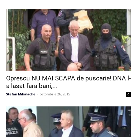
Oprescu NU MAI SCAPA de puscarie! DNA l-
a lasat fara bani,...
Stefan Mihalache
-
octombrie 26, 2015
0