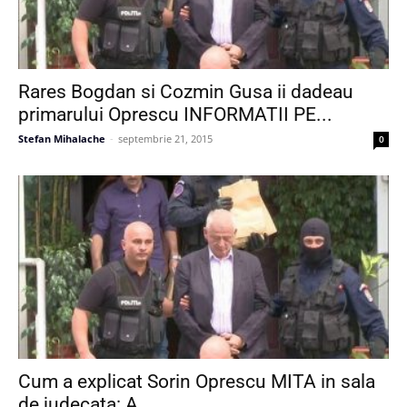
Rares Bogdan si Cozmin Gusa ii dadeau
primarului Oprescu INFORMATII PE...
Stefan Mihalache
-
septembrie 21, 2015
0
Cum a explicat Sorin Oprescu MITA in sala
de judecata: A...