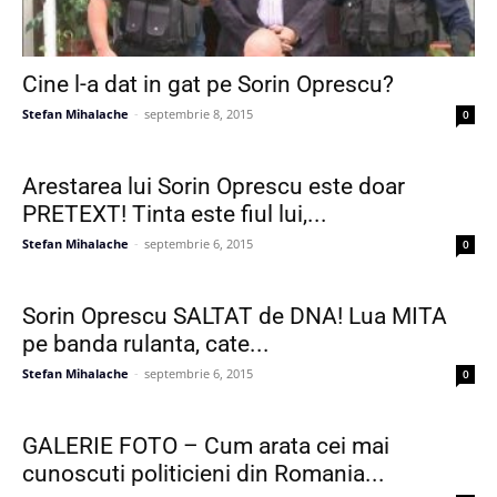
Cine l-a dat in gat pe Sorin Oprescu?
Stefan Mihalache
-
septembrie 8, 2015
0
Arestarea lui Sorin Oprescu este doar
PRETEXT! Tinta este fiul lui,...
Stefan Mihalache
-
septembrie 6, 2015
0
Sorin Oprescu SALTAT de DNA! Lua MITA
pe banda rulanta, cate...
Stefan Mihalache
-
septembrie 6, 2015
0
GALERIE FOTO – Cum arata cei mai
cunoscuti politicieni din Romania...