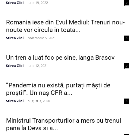
Stirea Zilei
-
iulie 19, 2022
0
Romania iese din Evul Mediul: Trenuri nou-
noute vor circula in toata...
Stirea Zilei
-
noiembrie 5, 2021
0
Un tren a luat foc pe sine, langa Brasov
Stirea Zilei
-
iulie 12, 2021
0
”Pandemia nu există, purtați măști de
proști!”. Un naș CFR a...
Stirea Zilei
-
august 3, 2020
0
Ministrul Transporturilor a mers cu trenul
pana la Deva si a...