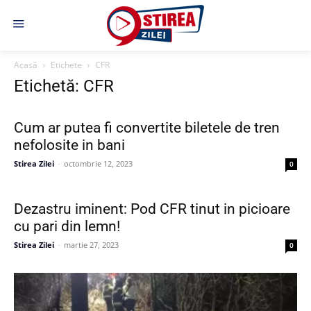
Acasă
Etichete
CFR
Etichetă: CFR
Cum ar putea fi convertite biletele de tren
nefolosite in bani
Stirea Zilei
-
octombrie 12, 2023
0
Dezastru iminent: Pod CFR tinut in picioare
cu pari din lemn!
Stirea Zilei
-
martie 27, 2023
0