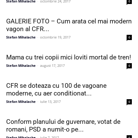
Stefan Mihalache
-
octombrie 24, 2017
0
GALERIE FOTO – Cum arata cel mai modern
vagon al CFR...
Stefan Mihalache
-
octombrie 19, 2017
0
Mama cu trei copii mici loviti mortal de tren!
Stefan Mihalache
-
august 17, 2017
0
CFR se doteaza cu 100 de vagoane
moderne, cu aer conditionat...
Stefan Mihalache
-
iulie 13, 2017
0
Conform planului de guvernare, votat de
romani, PSD a numit-o pe...
Stefan Mihalache
-
iulie 7, 2017
0