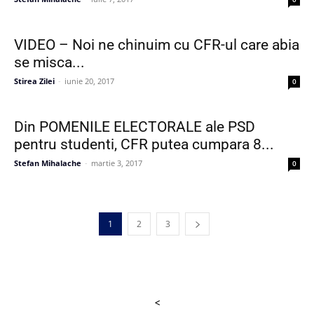
VIDEO – Noi ne chinuim cu CFR-ul care abia
se misca...
Stirea Zilei
-
iunie 20, 2017
0
Din POMENILE ELECTORALE ale PSD
pentru studenti, CFR putea cumpara 8...
Stefan Mihalache
-
martie 3, 2017
0
1
2
3
<