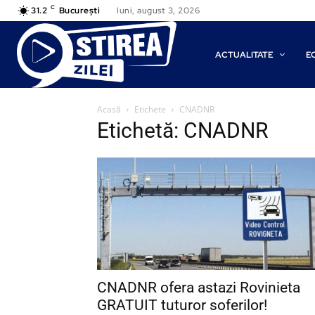
C
31.2
București
luni, august 3, 2026
ACTUALITATE
E
Acasă
Etichete
CNADNR
Etichetă: CNADNR
CNADNR ofera astazi Rovinieta
GRATUIT tuturor soferilor!