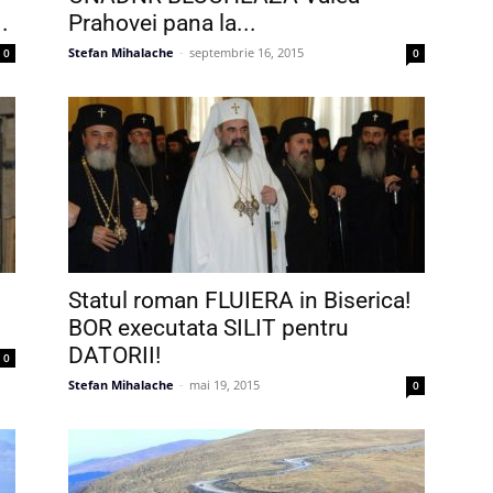
.
Prahovei pana la...
Stefan Mihalache
-
septembrie 16, 2015
0
0
Statul roman FLUIERA in Biserica!
BOR executata SILIT pentru
DATORII!
0
Stefan Mihalache
-
mai 19, 2015
0