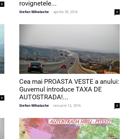
rovignetele...
0
Stefan Mihalache
-
aprilie 30, 2016
0
Cea mai PROASTA VESTE a anului:
Guvernul introduce TAXA DE
AUTOSTRADA!...
0
Stefan Mihalache
-
ianuarie 12, 2016
0