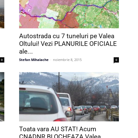
Autostrada cu 7 tuneluri pe Valea
Oltului! Vezi PLANURILE OFICIALE
ale...
Stefan Mihalache
-
noiembrie 8, 2015
0
0
Toata vara AU STAT! Acum
CNADNR BLOCHEAZA Valea