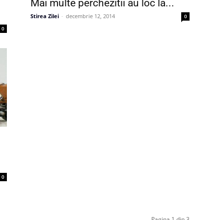
Mai multe perchezitii au loc la...
Stirea Zilei
-
decembrie 12, 2014
0
0
0
Pagina 1 din 3