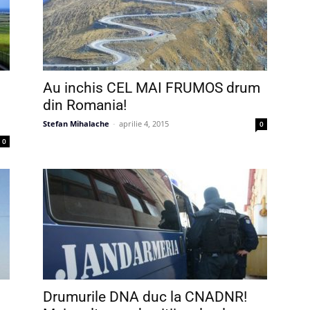
Au inchis CEL MAI FRUMOS drum
din Romania!
Stefan Mihalache
-
aprilie 4, 2015
0
0
Drumurile DNA duc la CNADNR!