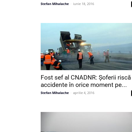
Stefan Mihalache
-
iunie 18, 2016
Fost sef al CNADNR: Șoferii riscă
accidente în orice moment pe...
Stefan Mihalache
-
aprilie 4, 2016