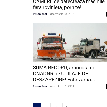
CAMERE ce detecteaza masinile
fara rovinieta, pornite!
Stirea Zilei
-
decembrie 18, 2014
SUMA RECORD, aruncata de
CNADNR pe UTILAJE DE
DESZAPEZIRE! Este vorba...
Stirea Zilei
-
octombrie 31, 2014
1
2
3